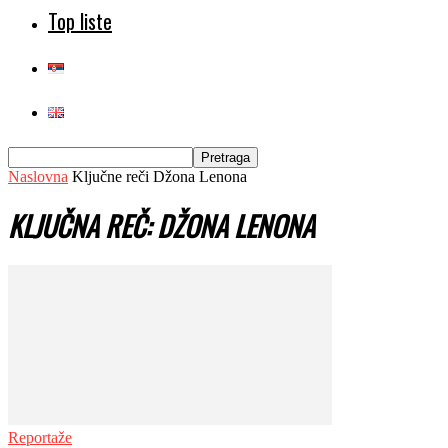
Top liste
Naslovna
Ključne reči
Džona Lenona
KLJUČNA REČ: DŽONA LENONA
Reportaže