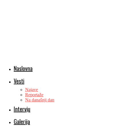
Naslovna
Vesti
Najave
Reportaže
Na današnji dan
Intervju
Galerija