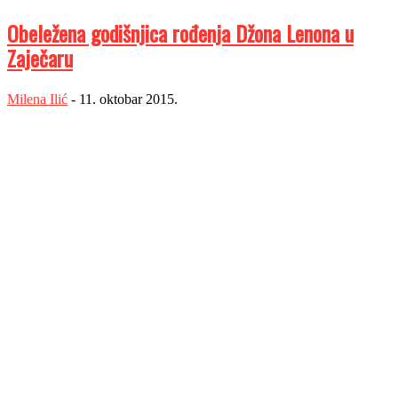
Obeležena godišnjica rođenja Džona Lenona u
Zaječaru
Milena Ilić
-
11. oktobar 2015.