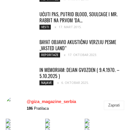
UĆUTI PAS, PUTRID BLOOD, SOULCAGE I MR.
RABBIT NA PRVOM ‘DA...
17. MART 2015.
VESTI
BAYAT OBJAVIO AKUSTIČNU VERZIJU PESME
„VASTED LAND“
17. OKTOBAR 2023.
REPORTAŽE
IN MEMORIAM: DEJAN GVOZDEN ( 9.4.1970. –
5.10.2025 )
6. OKTOBAR 2025.
NAJAVE
@giza_magazine_serbia
Zaprati
186
Pratilaca