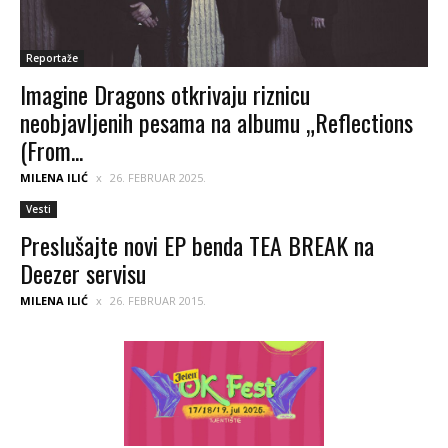
Reportaže
Imagine Dragons otkrivaju riznicu
neobjavljenih pesama na albumu „Reflections
(From...
MILENA ILIĆ
26. FEBRUAR 2025.
Vesti
Preslušajte novi EP benda TEA BREAK na
Deezer servisu
MILENA ILIĆ
26. FEBRUAR 2015.