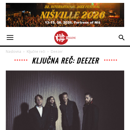
Naslovna
Ključne reči
Deezer
KLJUČNA REČ: DEEZER