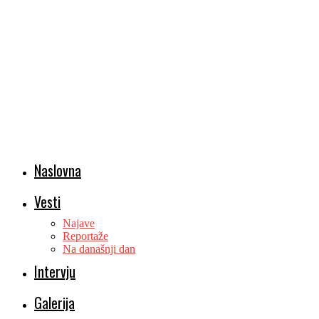
Naslovna
Vesti
Najave
Reportaže
Na današnji dan
Intervju
Galerija