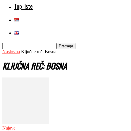
Top liste
Naslovna
Ključne reči
Bosna
KLJUČNA REČ: BOSNA
Najave