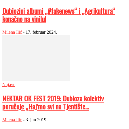
Dubiozini albumi „#fakenews“ i „Agrikultura“
konačno na vinilu!
Milena Ilić
-
17. februar 2024.
Najave
NEKTAR OK FEST 2019: Dubioza kolektiv
poručuje „Haj’mo svi na Tjentište...
Milena Ilić
-
3. jun 2019.