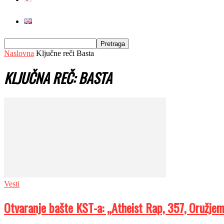
Naslovna
Ključne reči
Basta
KLJUČNA REČ: BASTA
Vesti
Otvaranje bašte KST-a: „Atheist Rap, 357, Oružjem