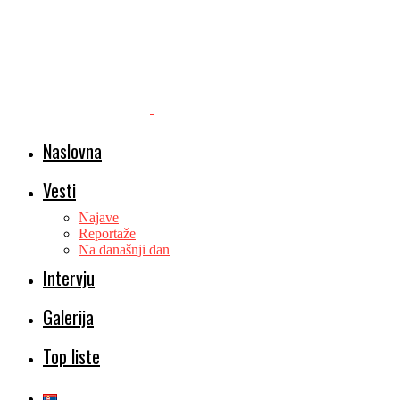
Naslovna
Vesti
Najave
Reportaže
Na današnji dan
Intervju
Galerija
Top liste