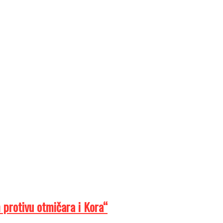
 protivu otmičara i Kora“