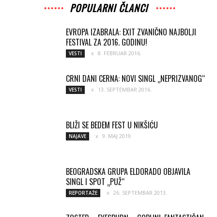
POPULARNI ČLANCI
EVROPA IZABRALA: EXIT ZVANIČNO NAJBOLJI
FESTIVAL ZA 2016. GODINU!
8. FEBRUAR 2016.
VESTI
CRNI DANI CERNA: NOVI SINGL „NEPRIZVANOG“
13. SEPTEMBAR 2016.
VESTI
BLIŽI SE BEDEM FEST U NIKŠIĆU
9. MAJ 2019.
NAJAVE
BEOGRADSKA GRUPA ELDORADO OBJAVILA
SINGL I SPOT „PUŽ“
26. SEPTEMBAR 2013.
REPORTAŽE