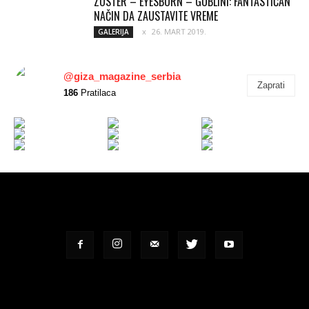
ZOSTER – EYESBURN – GOBLINI: FANTASTIČAN
NAČIN DA ZAUSTAVITE VREME
26. MART 2019.
GALERIJA
@giza_magazine_serbia
Zaprati
186
Pratilaca