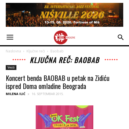
Naslovna
Ključne reči
Baobab
KLJUČNA REČ: BAOBAB
Vesti
Koncert benda BAOBAB u petak na Zidiću
ispred Doma omladine Beograda
MILENA ILIĆ
16. SEPTEMBAR 2015.