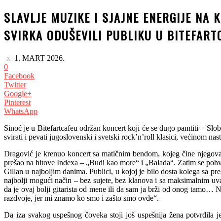
SLAVLJE MUZIKE I SJAJNE ENERGIJE NA
SVIRKA ODUŠEVILI PUBLIKU U BITEFART
1. MART 2026.
0
Facebook
Twitter
Google+
Pinterest
WhatsApp
Sinoć je u Bitefartcafeu održan koncert koji će se dugo pamtiti – 
svirati i pevati jugoslovenski i svetski rock’n’roll klasici, većinom 
Dragović je krenuo koncert sa matičnim bendom, kojeg čine njegova
prešao na hitove Indexa – „Budi kao more“ i „Balada“. Zatim se poh
Gillan u najboljim danima. Publici, u kojoj je bilo dosta kolega sa p
najbolji mogući način – bez sujete, bez klanova i sa maksimalnim uv
da je ovaj bolji gitarista od mene ili da sam ja brži od onog tamo… N
razdvoje, jer mi znamo ko smo i zašto smo ovde“.
Da iza svakog uspešnog čoveka stoji još uspešnija žena potvrdila 