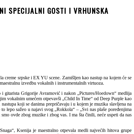
NI SPECIJALNI GOSTI I VRHUNSKA
e la creme srpske i EX YU scene.
Zamišljen kao nastup na kojem će se
 maestralnu izvedbu vokalnih i instrumentalnih virtuoza.
i gitarista Grigorije Avramović i nakon „Pictures/Hoedown“ medlija
svojim vokalnim umećem otpevavši „Child In Time“ od Deep Purple kao
h nastupa koji se danima prepričavaju i u kojem je muzika slavljena na
e to lepo sažeo u najavi svog „Rokkola“ – „Svi nas plaše poređenjima
a smo ovde zbog muzike i zbog vas. I ma šta činili, neće uspeti da nas
Snaga“, Ksenija je maestralno otpevala medli najvećih hitova grupe