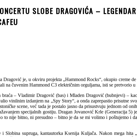
 KONCERTU SLOBE DRAGOVIĆA – LEGENDAR
CAFEU
Sloba Dragović je, u okviru projekta „Hammond Rocks“, okupio creme d
nastali na čuvenim Hammond C3 električnim orguljama, isti se pretvorio u
 braća – Vladimir Dragović (bas) i Mladen Dragović (bubnjevi) – kao 
valio vinilnim izdanjem na „Spy Story“, a onda zaprepastio prisutne 
restoničke scene, već tada je postalo jasno da prisustvuju jednom od oni
ažavanjem specijalnih gostiju. Dragan Jovanović Krle (Generacija 5) j
o to nije bitno, ni presudno – bitno je da se mi volimo i poštujemo i d
je i Slobina supruga, kantautorka Ksenija Kuljača. Nakon mega hita „