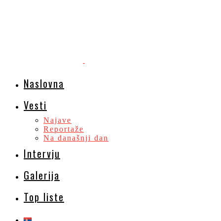
Naslovna
Vesti
Najave
Reportaže
Na današnji dan
Intervju
Galerija
Top liste