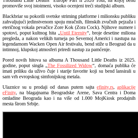
Thousand Little Deaths“ Europe Part II 2026 Tour, na kojoj bend
promoviše svoj istoimeni, visoko ocenjeni treći studijski album.
Blackbriar su pokorili svetske striming platforme i milionsku publiku
zahvaljujući jedinstvenom spoju mračnih, filmskih zvučnih pejzaža i
eteričnog vokala pevačice Zore Kok (Zora Cock). Njihove numere i
spotovi, poput kultnog hita „
Until Eternity
“, broje desetine miliona
pregleda, a nakon velikih turneja po Severnoj Americi i nastupa na
legendarnom Wacken Open Air festivalu, bend stiže u Beograd da u
intimnoj, klupskoj atmosferi priredi nastup za pamćenje.
Pored novih hitova sa albuma A Thousand Little Deaths iz 2025.
godine, poput singla „
The Fossilized Widow
“, domaća publika će
imati priliku da uživo čuje i starije favorite koji su bend lansirali u
sam vrh evropskog simfonijskog metala.
Ulaznice su u prodaji od danas putem sajta
efinity.rs
,
aplikacije
eFinity
, na blagajnama Beogradske Arene, Sava Centra i Doma
omladine Beograda kao i na više od 1.000 MojKiosk prodajnih
mesta širom Srbije.