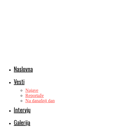
Naslovna
Vesti
Najave
Reportaže
Na današnji dan
Intervju
Galerija