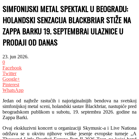
SIMFONIJSKI METAL SPEKTAKL U BEOGRADU:
HOLANDSKI SENZACIJA BLACKBRIAR STIŽE NA
ZAPPA BARKU 19. SEPTEMBRA! ULAZNICE U
PRODAJI OD DANAS
23. jun 2026.
0
Facebook
Twitter
Google+
Pinterest
WhatsApp
Jedan od najbrže rastućih i najoriginalnijih bendova na svetskoj
simfonijskoj metal sceni, holandski sastav Blackbriar, nastupiće pred
beogradskom publikom u subotu, 19. septembra 2026. godine na
Zappa Barki.
Ovaj ekskluzivni koncert u organizaciji Skymusic-a i Live Nationa
održava se u okviru njihove velike jesenje evropske turneje „A