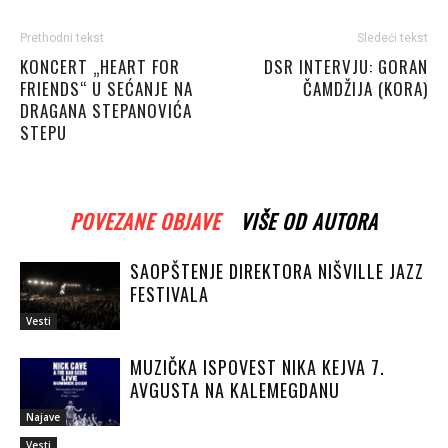
Prethodni tekst
Sledeći tekst
KONCERT „HEART FOR
DSR INTERVJU: GORAN
FRIENDS“ U SEĆANJE NA
ČAMDŽIJA (KORA)
DRAGANA STEPANOVIĆA
STEPU
POVEZANE OBJAVE
VIŠE OD AUTORA
SAOPŠTENJE DIREKTORA NIŠVILLE JAZZ
FESTIVALA
Vesti
MUZIČKA ISPOVEST NIKA KEJVA 7.
AVGUSTA NA KALEMEGDANU
Najave
Vesti