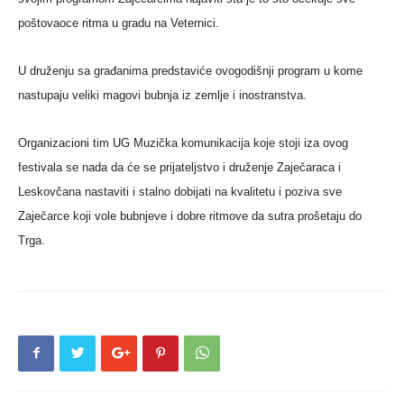
poštovaoce ritma u gradu na Veternici.
U druženju sa građanima predstaviće ovogodišnji program u kome
nastupaju veliki magovi bubnja iz zemlje i inostranstva.
Organizacioni tim UG Muzička komunikacija koje stoji iza ovog
festivala se nada da će se prijateljstvo i druženje Zaječaraca i
Leskovčana nastaviti i stalno dobijati na kvalitetu i poziva sve
Zaječarce koji vole bubnjeve i dobre ritmove da sutra prošetaju do
Trga.