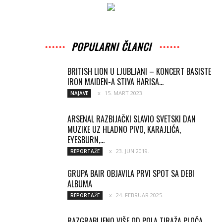
POPULARNI ČLANCI
BRITISH LION U LJUBLJANI – KONCERT BASISTE
IRON MAIDEN-A STIVA HARISA...
15. MART 2023.
NAJAVE
ARSENAL RAZBIJAČKI SLAVIO SVETSKI DAN
MUZIKE UZ HLADNO PIVO, KARAJLIĆA,
EYESBURN,...
23. JUN 2019.
REPORTAŽE
GRUPA BAIR OBJAVILA PRVI SPOT SA DEBI
ALBUMA
24. FEBRUAR 2025.
REPORTAŽE
RAZGRABLJENO VIŠE OD POLA TIRAŽA PLOČA