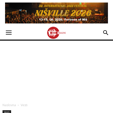
Naslovna
Vesti
Vesti