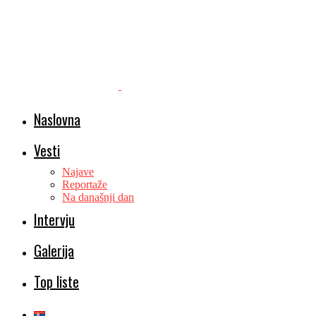
Naslovna
Vesti
Najave
Reportaže
Na današnji dan
Intervju
Galerija
Top liste