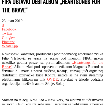
FIPA OBJAVIO DEBI ALBUM „HEARTSONGS FOR
THE BRAVE“
23. mart 2019.
0
Facebook
Twitter
Google+
Pinterest
WhatsApp
Novosadski kantautor, producent i pionir domaćeg amerikana zvuka
Filip Vlatković se vraća na scenu pod imenom FIPA, nakon
nekoliko godina pauze, sa prvim albumom
„Heartsongs for the
Brave“
. Album izlazi pod sopstvenom etiketom Magnetix Records u
četvrtak 21. marta i pored fizičkog izdanja, zahvaljujući digitalnoj
distribuciji izdavačke kuće Kontra, naćiće se na svim streaming
platformama klikom na link
OVDE
. Projekat je takođe podržala
organizacija muzičkih autora Srbije, Sokoj.
Sniman na relaciji Novi Sad – New York, na albumu su učestvovali
muzičari i ljudi koji iza sebe imaju saradnju sa velikanima američke