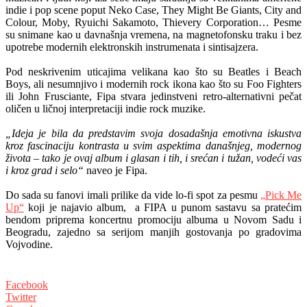
indie i pop scene poput Neko Case, They Might Be Giants, City and
Colour, Moby, Ryuichi Sakamoto, Thievery Corporation… Pesme
su snimane kao u davnašnja vremena, na magnetofonsku traku i bez
upotrebe modernih elektronskih instrumenata i sintisajzera.
Pod neskrivenim uticajima velikana kao što su Beatles i Beach
Boys, ali nesumnjivo i modernih rock ikona kao što su Foo Fighters
ili John Frusciante, Fipa stvara jedinstveni retro-alternativni pečat
oličen u ličnoj interpretaciji indie rock muzike.
„Ideja je bila da predstavim svoja dosadašnja emotivna iskustva
kroz fascinaciju kontrasta u svim aspektima današnjeg, modernog
života – tako je ovaj album i glasan i tih, i srećan i tužan, vodeći vas
i kroz grad i selo“
naveo je Fipa.
Do sada su fanovi imali prilike da vide lo-fi spot za pesmu
„Pick Me
Up“
koji je najavio album, a FIPA u punom sastavu sa pratećim
bendom priprema koncertnu promociju albuma u Novom Sadu i
Beogradu, zajedno sa serijom manjih gostovanja po gradovima
Vojvodine.
Facebook
Twitter