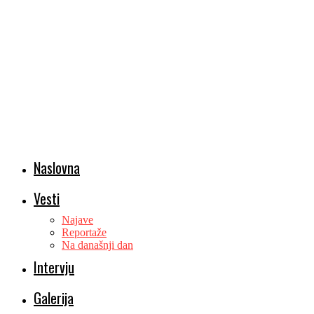
Naslovna
Vesti
Najave
Reportaže
Na današnji dan
Intervju
Galerija