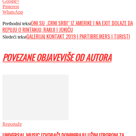
Google+
Pinterest
WhatsApp
ONI SU „CRNI SRBI“ IZ AMERIKE I NA EXIT DOLAZE DA
Prethodni tekst
REPUJU O RINTANJU, RAKIJI I JOKIĆU
GALERIJA| KONTAKT 2019 | PARTIBREJKERS I TURISTI
Sledeći tekst
POVEZANE OBJAVE
VIŠE OD AUTORA
Reportaže
UNIVERSAL MUSIC IZVOĐAČI DOMINIRAJU UŽIM IZBOROM ZA