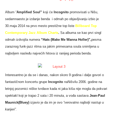
Album “
Amplified Soul”
koji će
Incognito
promovisati u Nišu,
sedamnaesto je izdanje benda i odmah po objavljivanju izbio je
30.maja 2014 na prvo mesto prestižne top liste
Billboard Top
Contemporary Jazz Album Charts
.
Sa albuma se kao prvi singl
odmah izdvojila numera
“Hats (Make Me Wanna Holler)”,
pesma
zaraznog funk-jazz ritma sa jakim primesama soula snimljena u
najboljem nasleđu najvećih hitova iz ranijeg perioda benda.
Interesantno je da se i danas, nakon skoro 9 godina i dalje govori o
fantastičnom koncertu grupe
Incognito
naNišvilu 2006. godine na
letnjoj pozornici niške tvrđave kada ni jaka kiša nije mogla da pokvari
spektakl koji je trajao 2 sata i 20 minuta, a vođa sastava
Jean-Paul
Maunick
(Bluey)
izjavio je da im je ovo
“verovatno najbolji nastup u
karijeri”.