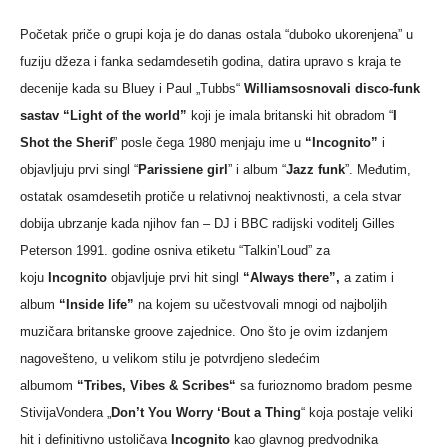
Početak priče o grupi koja je do danas ostala “duboko ukorenjena” u
fuziju džeza i fanka sedamdesetih godina, datira upravo s kraja te
decenije kada su Bluey i Paul „Tubbs“
Williamsosnovali disco-funk
sastav
“Light of the world”
koji je imala britanski hit obradom “
I
Shot the Sherif
” posle čega 1980 menjaju ime u
“Incognito”
i
objavljuju prvi singl “
Parissiene girl
” i album “
Jazz funk
”. Međutim,
ostatak osamdesetih protiče u relativnoj neaktivnosti, a cela stvar
dobija ubrzanje kada njihov fan – DJ i BBC radijski voditelj Gilles
Peterson 1991. godine osniva etiketu “Talkin’Loud” za
koju
Incognito
objavljuje prvi hit singl
“Always there”,
a zatim i
album
“Inside life”
na kojem su učestvovali mnogi od najboljih
muzičara britanske groove zajednice. Ono što je ovim izdanjem
nagovešteno, u velikom stilu je potvrdjeno sledećim
albumom
“Tribes, Vibes & Scribes“
sa furioznomo bradom pesme
StivijaVondera „
Don’t You Worry ‘Bout a Thing
“ koja postaje veliki
hit i definitivno ustoličava
Incognito
kao glavnog predvodnika