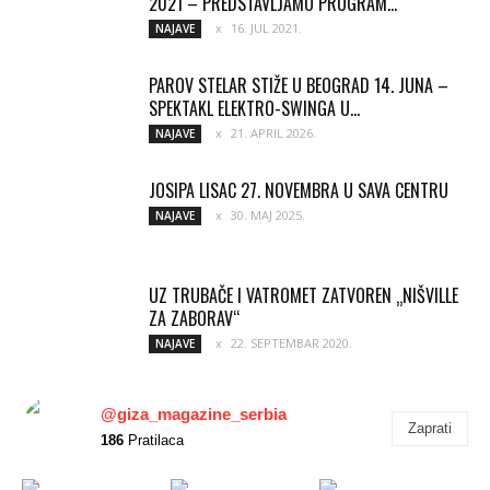
2021 – PREDSTAVLJAMO PROGRAM...
16. JUL 2021.
NAJAVE
PAROV STELAR STIŽE U BEOGRAD 14. JUNA –
SPEKTAKL ELEKTRO-SWINGA U...
21. APRIL 2026.
NAJAVE
JOSIPA LISAC 27. NOVEMBRA U SAVA CENTRU
30. MAJ 2025.
NAJAVE
UZ TRUBAČE I VATROMET ZATVOREN „NIŠVILLE
ZA ZABORAV“
22. SEPTEMBAR 2020.
NAJAVE
@giza_magazine_serbia
Zaprati
186
Pratilaca