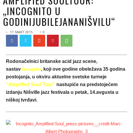
AMPLIFIED SOULTOUR:
„INCOGNITO U
GODINIJUBILEJANANIŠVILU“
17. MART 2015.
0
Rodonačelnici britanske acid jazz scene,
sastav
Incognito
, koji ove godine obeležava 35 godina
postojanja, u okviru aktuelne svetske turneje
“
Amplified Soul
Tour”
nastupiće na predstojećem
izdanju Nišville jazz festivala u petak, 14.avgusta u
niškoj tvrđavi.