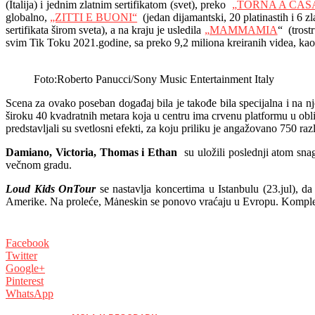
(Italija) i jednim zlatnim sertifikatom (svet), preko
„TORNA A CAS
globalno,
„ZITTI E BUONI“
(jedan dijamantski, 20 platinastih i 6 zla
sertifikata širom sveta), a na kraju je usledila
„MAMMAMIA
“ (trost
svim Tik Toku 2021.godine, sa preko 9,2 miliona kreiranih videa, ka
Foto:Roberto Panucci/Sony Music Entertainment Italy
Scena za ovako poseban događaj bila je takođe bila specijalna i na nj
široku 40 kvadratnih metara koja u centru ima crvenu platformu u oblik
predstavljali su svetlosni efekti, za koju priliku je angažovano 750 razl
Damiano, Victoria, Thomas i Ethan
su uložili poslednji atom sna
večnom gradu.
Loud Kids OnTour
se nastavlja koncertima u Istanbulu (23.jul), 
Amerike. Na proleće, Mȧneskin se ponovo vraćaju u Evropu. Komplet
Facebook
Twitter
Google+
Pinterest
WhatsApp