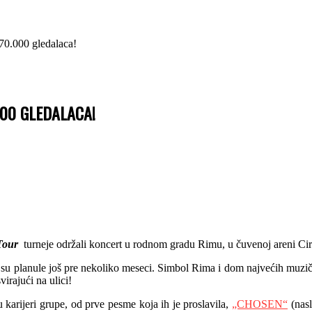
0.000 gledalaca!
00 GLEDALACA!
Tour
turneje održali koncert u rodnom gradu Rimu, u čuvenoj areni Ci
rte su planule još pre nekoliko meseci. Simbol Rima i dom najvećih muz
irajući na ulici!
u karijeri grupe, od prve pesme koja ih je proslavila,
„CHOSEN“
(nasl