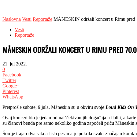
Naslovna
Vesti
Reportaže
MÅNESKIN održali koncert u Rimu pred 7
Vesti
Reportaže
MÅNESKIN ODRŽALI KONCERT U RIMU PRED 70.0
21. jul 2022.
0
Facebook
Twitter
Google+
Pinterest
WhatsApp
Pretprošle subote, 9.jula, Mȧneskin su u okviru svoje
Loud Kids On 
Ovaj koncert bio je jedan od naiščekivanijih događaja u Italiji, a ka
su članovi benda pre samo nekoliko godina započeli priču Mȧneskin sv
Šou je trajao dva sata a lista pesama je pokrila svaki značajan korak 