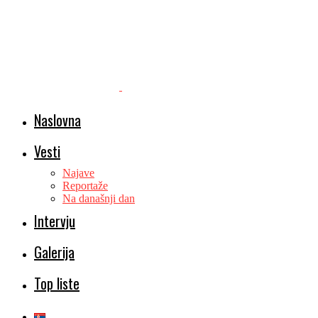
Naslovna
Vesti
Najave
Reportaže
Na današnji dan
Intervju
Galerija
Top liste