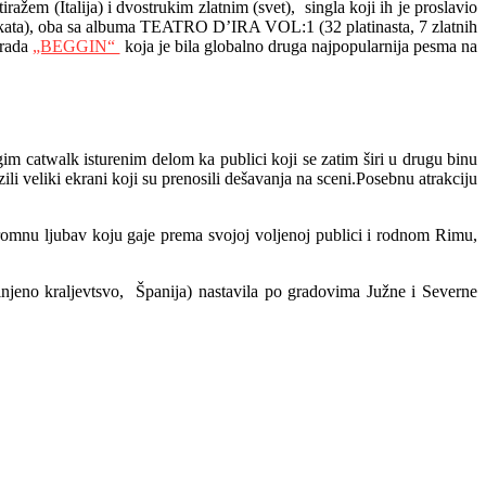
ažem (Italija) i dvostrukim zlatnim (svet), singla koji ih je proslavio
tifikata), oba sa albuma TEATRO D’IRA VOL:1 (32 platinasta, 7 zlatnih
brada
„BEGGIN“
koja je bila globalno druga najpopularnija pesma na
gim catwalk isturenim delom ka publici koji se zatim širi u drugu binu
li veliki ekrani koji su prenosili dešavanja na sceni.Posebnu atrakciju
romnu ljubav koju gaje prema svojoj voljenoj publici i rodnom Rimu,
dinjeno kraljevtsvo, Španija) nastavila po gradovima Južne i Severne