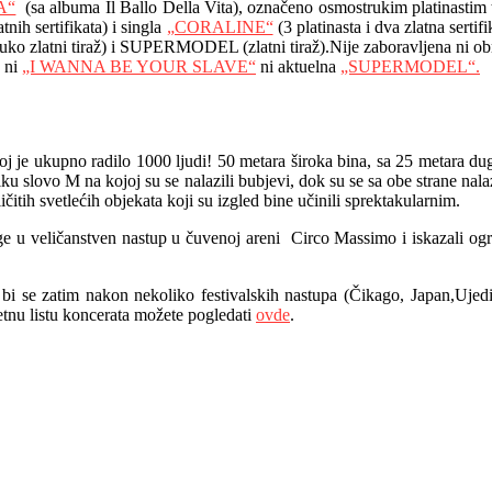
A“
(sa albuma Il Ballo Della Vita), označeno osmostrukim platinastim tir
tnih sertifikata) i singla
„CORALINE“
(3 platinasta i dva zlatna ser
ruko zlatni tiraž) i SUPERMODEL (zlatni tiraž).Nije zaboravljena ni o
o ni
„I WANNA BE YOUR SLAVE“
ni aktuelna
„SUPERMODEL“.
oj je ukupno radilo 1000 ljudi! 50 metara široka bina, sa 25 metara du
u slovo M na kojoj su se nalazili bubjevi, dok su se sa obe strane nalazi
ičitih svetlećih objekata koji su izgled bine učinili sprektakularnim.
ge u veličanstven nastup u čuvenoj areni Circo Massimo i iskazali og
da bi se zatim nakon nekoliko festivalskih nastupa (Čikago, Japan,Uje
nu listu koncerata možete pogledati
ovde
.