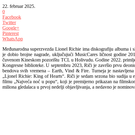
22. februar 2025.
0
Facebook
Twitter
Google+
Pinterest
WhatsApp
Međunarodna superzvezda Lionel Richie ima diskografiju albuma i s
je dobio brojne nagrade, uključujući MusicCares ličnost godine 20
čuvenom Kineskom pozorištu TCL u Holivudu. Godine 2022. primljen
Kongresne biblioteke. U septembru 2023, Riči je završio prvu deonic
bendova svih vremena – Earth, Vind & Fire. Turneja je nastavljena
„Ljonel Richie: King of Hearts“. Riči je sedam sezona bio sudija
filmu „Najveća noć u popu“, koji je premijerno prikazan na filmskom
miliona gledalaca u prvoj nedelji objavljivanja, a nedavno je nominov