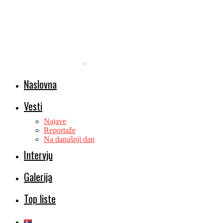
Naslovna
Vesti
Najave
Reportaže
Na današnji dan
Intervju
Galerija
Top liste