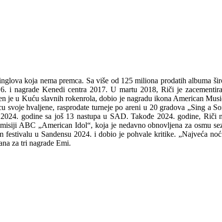
inglova koja nema premca. Sa više od 125 miliona prodatih albuma šir
16. i nagrade Kenedi centra 2017. U martu 2018, Riči je zacementirao
 je u Kuću slavnih rokenrola, dobio je nagradu ikona American Musi
u svoje hvaljene, rasprodate turneje po areni u 20 gradova „Sing a S
 2024. godine sa još 13 nastupa u SAD. Takođe 2024. godine, Riči n
 u emisiji ABC „American Idol“, koja je nedavno obnovljena za osmu 
 festivalu u Sandensu 2024. i dobio je pohvale kritike. „Najveća noć
ana za tri nagrade Emi.