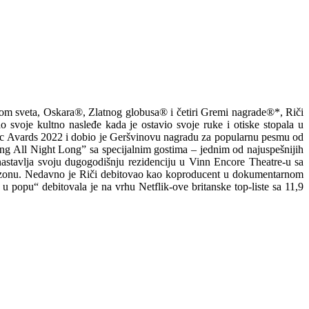
om sveta, Oskara®, Zlatnog globusa® i četiri Gremi nagrade®*, Riči
 svoje kultno nasleđe kada je ostavio svoje ruke i otiske stopala u
c Avards 2022 i dobio je Geršvinovu nagradu za popularnu pesmu od
ong All Night Long” sa specijalnim gostima – jednim od najuspešnijih
astavlja svoju dugogodišnju rezidenciju u Vinn Encore Theatre-u sa
sezonu. Nedavno je Riči debitovao kao koproducent u dokumentarnom
 u popu“ debitovala je na vrhu Netflik-ove britanske top-liste sa 11,9