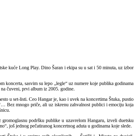
ske kuće Long Play. Dino Šaran i ekipa su u sat i 50 minuta, uz izbor
kom koncerta, sasvim su lepo „legle“ uz numere koje publika godinama
 na čuveni, prvi album iz 2005. godine.
sto u set-listi. Ceo Hangar je, kao i uvek na koncertima Štuka, pustio
… Bez mnogo priče, ali uz iskrenu zahvalnost publici i emociju koja
šnicu.
 uz gromoglasnu podršku publike u uzavrelom Hangaru, izveli duetsku
mo“, još jednog pečatiranog koncertnog aduta u godinama koje slede.