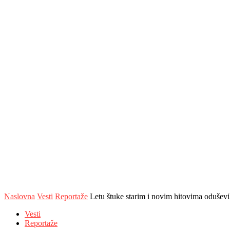
Naslovna
Vesti
Reportaže
Letu štuke starim i novim hitovima oduševi
Vesti
Reportaže