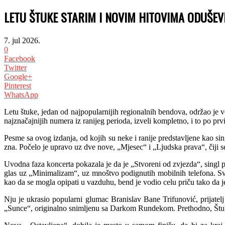
LETU ŠTUKE STARIM I NOVIM HITOVIMA ODUŠEV
7. jul 2026.
0
Facebook
Twitter
Google+
Pinterest
WhatsApp
Letu štuke, jedan od najpopularnijih regionalnih bendova, održao je 
najznačajnijih numera iz ranijeg perioda, izveli kompletno, i to po prv
Pesme sa ovog izdanja, od kojih su neke i ranije predstavljene kao 
zna. Počelo je upravo uz dve nove, „Mjesec“ i „Ljudska prava“, čiji 
Uvodna faza koncerta pokazala je da je „Stvoreni od zvjezda“, singl p
glas uz „Minimalizam“, uz mnoštvo podignutih mobilnih telefona. Sv
kao da se mogla opipati u vazduhu, bend je vodio celu priču tako da j
Nju je ukrasio popularni glumac Branislav Bane Trifunović, prijate
„Sunce“, originalno snimljenu sa Darkom Rundekom. Prethodno, Štuke