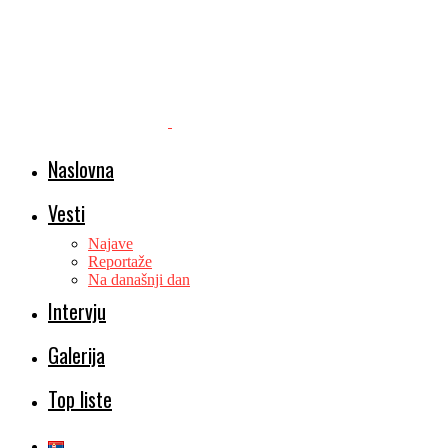
Naslovna
Vesti
Najave
Reportaže
Na današnji dan
Intervju
Galerija
Top liste