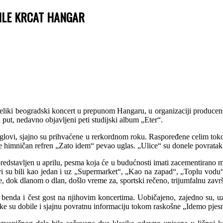
ILE KRCAT HANGAR
veliki beogradski koncert u prepunom Hangaru, u organizaciji producent
i put, nedavno objavljeni peti studijski album „Eter“.
singlovi, sjajno su prihvaćene u rerkordnom roku. Raspoređene celim to
se himničan refren „Zato idem“ pevao uglas. „Ulice“ su donele povratak
redstavljen u aprilu, pesma koja će u budućnosti imati zacementirano me
i su bili kao jedan i uz „Supermarket“, „Kao na zapad“, „Toplu vodu“
e, dok dlanom o dlan, došlo vreme za, sportski rečeno, trijumfalnu zavr
lj benda i čest gost na njihovim koncertima. Uobičajeno, zajedno su,
 su dobile i sjajnu povratnu informaciju tokom raskošne „Idemo pjes