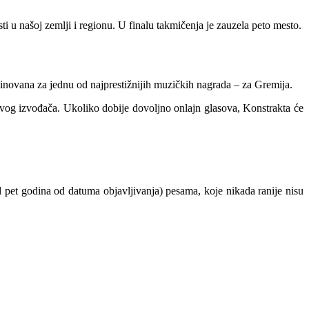
i u našoj zemlji i regionu. U finalu takmičenja je zauzela peto mesto.
inovana za jednu od najprestižnijih muzičkih nagrada – za Gremija.
novog izvođača. Ukoliko dobije dovoljno onlajn glasova, Konstrakta će
pet godina od datuma objavljivanja) pesama, koje nikada ranije nisu