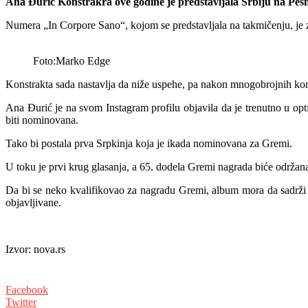
Ana Đurić Konstrakra ove godine je predstavljala Srbiju na Pesm
Numera „In Corpore Sano“, kojom se predstavljala na takmičenju, je za 
Foto:Marko Edge
Konstrakta sada nastavlja da niže uspehe, pa nakon mnogobrojnih kon
Ana Đurić je na svom Instagram profilu objavila da je trenutno u opt
biti nominovana.
Tako bi postala prva Srpkinja koja je ikada nominovana za Gremi.
U toku je prvi krug glasanja, a 65. dodela Gremi nagrada biće održana
Da bi se neko kvalifikovao za nagradu Gremi, album mora da sadrži 
objavljivane.
Izvor: nova.rs
Facebook
Twitter