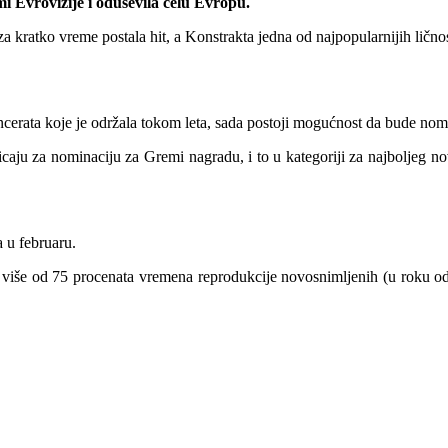
i Evrovizije i oduševila celu Evropu.
kratko vreme postala hit, a Konstrakta jedna od najpopularnijih ličnost
cerata koje je održala tokom leta, sada postoji mogućnost da bude nom
icaju za nominaciju za Gremi nagradu, i to u kategoriji za najboljeg 
 u februaru.
više od 75 procenata vremena reprodukcije novosnimljenih (u roku od 