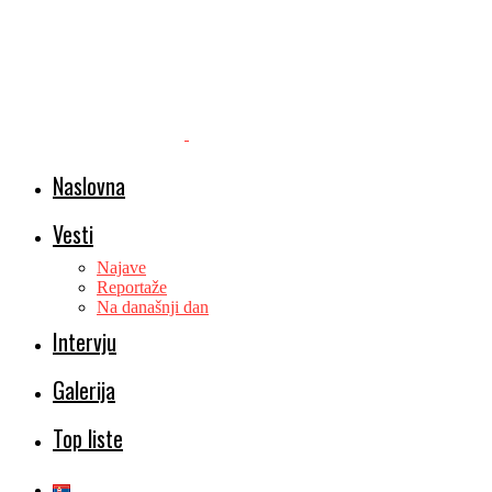
Naslovna
Vesti
Najave
Reportaže
Na današnji dan
Intervju
Galerija
Top liste