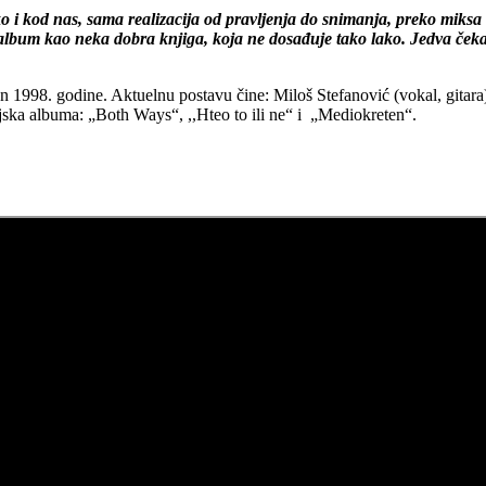
o i kod nas, sama realizacija od pravljenja do snimanja, preko miksa
j album kao neka dobra knjiga, koja ne dosađuje tako lako. Jedva čekam
998. godine. Aktuelnu postavu čine: Miloš Stefanović (vokal, gitara),
dijska albuma: „Both Ways“, ,,Hteo to ili ne“ i „Mediokreten“.