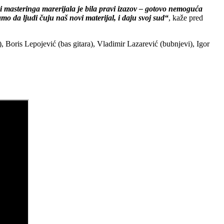
 i masteringa marerijala je bila pravi izazov – gotovo nemoguća
o da ljudi čuju naš novi materijal, i daju svoj sud“
, kaže pred
 Boris Lepojević (bas gitara), Vladimir Lazarević (bubnjevi), Igor