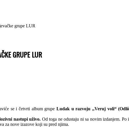
jevačke grupe LUR
AČKE GRUPE LUR
viće se i četvrti album grupe
Ludak u razvoju ,,Veruj voli“ (Odl
lozivni nastupi uživo.
Od toga ne odustaju ni sa novim izdanjem. Po i
va za nove izazove koji su pred njima.