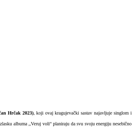
ičan Hrčak 2023)
, koji ovaj kragujevački sastav najavljuje singlom i
zlasku albuma ,,Veruj voli“ planiraju da svu svoju energiju nesebično