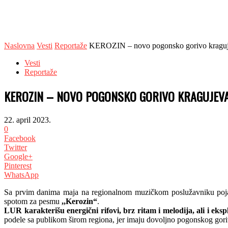
Naslovna
Vesti
Reportaže
KEROZIN – novo pogonsko gorivo kragu
Vesti
Reportaže
KEROZIN – NOVO POGONSKO GORIVO KRAGUJEV
22. april 2023.
0
Facebook
Twitter
Google+
Pinterest
WhatsApp
Sa prvim danima maja na regionalnom muzičkom poslužavniku poja
spotom za pesmu
,,Kerozin“
.
LUR karakterišu energični rifovi, brz ritam i melodija, ali i eksp
podele sa publikom širom regiona, jer imaju dovoljno pogonskog gori