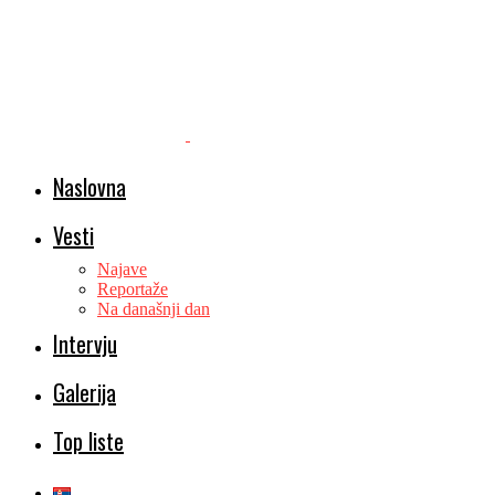
Naslovna
Vesti
Najave
Reportaže
Na današnji dan
Intervju
Galerija
Top liste