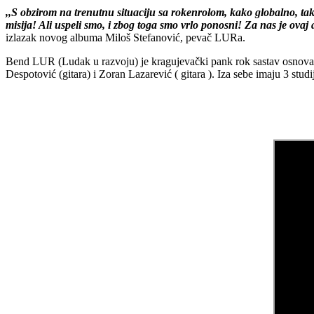
,,S obzirom na trenutnu situaciju sa rokenrolom, kako globalno, tak
misija! Ali uspeli smo, i zbog toga smo vrlo ponosni! Za nas je ova
izlazak novog albuma Miloš Stefanović, pevač LURa.
Bend LUR (Ludak u razvoju) je kragujevački pank rok sastav osnovan 1
Despotović (gitara) i Zoran Lazarević ( gitara ). Iza sebe imaju 3 stu