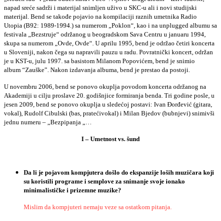
napad sreće sadrži i materijal snimljen uživo u SKC-u ali i novi studijski
materijal. Bend se takođe pojavio na kompilaciji raznih umetnika Radio
Utopia (B92: 1989-1994.) sa numerom „Poklon“, kao i na unplugged albumu sa
festivala „Bezstruje“ održanog u beogradskom Sava Centru u januaru 1994,
skupa sa numerom „Ovde, Ovde“. U aprilu 1995, bend je održao četiri koncerta
u Sloveniji, nakon čega su napravili pauzu u radu. Povratnički koncert, održan
je u KST-u, julu 1997. sa basistom Milanom Popovićem, bend je snimio
album “Zauške”. Nakon izdavanja albuma, bend je prestao da postoji.
U novembru 2006, bend se ponovo okuplja povodom koncerta održanog na
Akademiji u cilju proslave 20. godišnjice formiranja benda. Tri godine posle, u
jesen 2009, bend se ponovo okuplja u sledećoj postavi: Ivan Đorđević (gitara,
vokal), Rudolf Cibulski (bas, pratećivokal) i Milan Bjedov (bubnjevi) snimivši
jednu numeru – „Bezpipanja „…
I
–
Umetnost
vs
. š
und
Da
li
je
pojavom
kompjutera
do
šlo do ekspanzije loših muzičara koji
su koristili programe i semplove za snimanje svoje ionako
minimalističke i prizemne muzike?
Mislim da kompjuteri nemaju veze sa ostatkom pitanja.