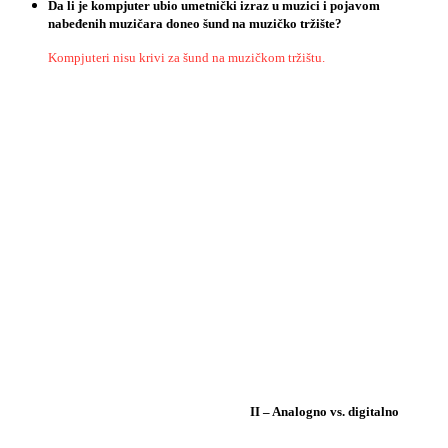
Da
li
je
kompjuter
ubio
umetni
č
ki
izraz
u
muzici
i
pojavom
nabe
đ
enih
muzi
č
ara
doneo
š
und
na
muzi
č
ko
tr
ž
i
š
te
?
Kompjuteri nisu krivi za šund na muzičkom tržištu.
II
–
Analogno
vs
.
digitalno