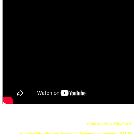
Foto: Stanislav Milojković
intervju i tekst: Predrag Jovanović/ Računajte na računare/ RADIO