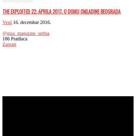
THE EXPLOITED 22. APRILA 2017. U DOMU OMLADINE BEOGRADA
Vesti
16. decembar 2016.
@giza_magazine_serbia
186
Pratilaca
Zaprati