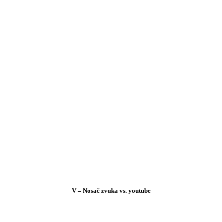
V
–
Nosa
č
zvuka
vs
.
youtube