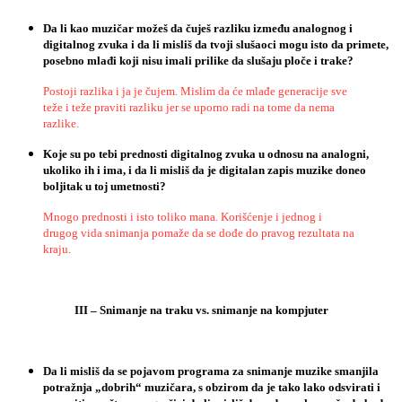
Da
li
kao
muzi
č
ar
mo
ž
e
š
da
č
uje
š
razliku
izme
đ
u
analognog
i
digitalnog
zvuka
i
da
li
misli
š
da
tvoji
slu
š
aoci
mogu
isto
da
primete
,
posebno
mla
đ
i
koji
nisu
imali
prilike
da
slu
š
aju
plo
č
e
i
trake
?
Postoji razlika i ja je čujem. Mislim da će mlađe generacije sve
teže i teže praviti razliku jer se uporno radi na tome da nema
razlike.
Koje
su
po
tebi
prednosti
digitalnog
zvuka
u
odnosu
na
analogni
,
ukoliko
ih
i
ima
,
i
da
li
misli
š
da
je
digitalan
zapis
muzike
doneo
boljitak
u
toj
umetnosti
?
Mnogo prednosti i isto toliko mana. Korišćenje i jednog i
drugog vida snimanja pomaže da se dođe do pravog rezultata na
kraju.
III
–
Snimanje
na
traku
vs
.
snimanje
na
kompjuter
Da
li
misli
š
da
se
pojavom
programa
za
snimanje
muzike
smanjila
potra
ž
nja
„
dobrih
“
muzi
č
ara
,
s
obzirom
da
je
tako
lako
odsvirati
i