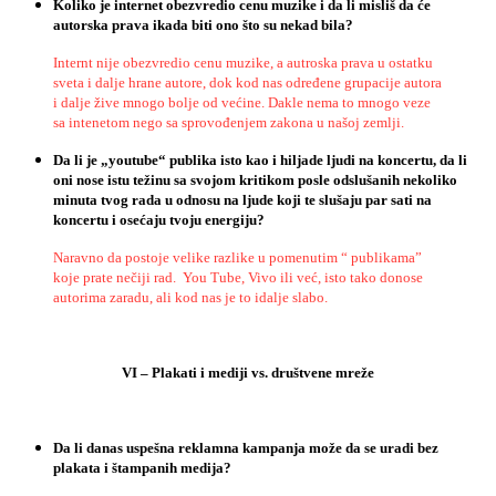
Koliko
je
internet
obezvredio
cenu
muzike
i
da
li
misli
š
da
ć
e
autorska
prava
ikada
biti
ono
š
to
su
nekad
bila
?
Internt nije obezvredio cenu muzike, a autroska prava u ostatku
sveta i dalje hrane autore, dok kod nas određene grupacije autora
i dalje žive mnogo bolje od većine. Dakle nema to mnogo veze
sa intenetom nego sa sprovođenjem zakona u našoj zemlji.
Da
li
je
„
youtube
“
publika
isto
kao
i
hiljade
ljudi
na
koncertu
,
da
li
oni
nose
istu
te
ž
inu
sa
svojom
kritikom
posle
odslu
š
anih
nekoliko
minuta
tvog
rada
u
odnosu
na
ljude
koji
te
slu
š
aju
par
sati
na
koncertu
i
ose
ć
aju
tvoju
energiju
?
Naravno da postoje velike razlike u pomenutim “ publikama”
koje prate nečiji rad. You Tube, Vivo ili već, isto tako donose
autorima zaradu, ali kod nas je to idalje slabo.
VI
–
Plakati
i
mediji
vs
.
dru
š
tvene
mre
ž
e
Da li danas uspešna reklamna kampanja može da se uradi bez
plakata i štampanih medija?