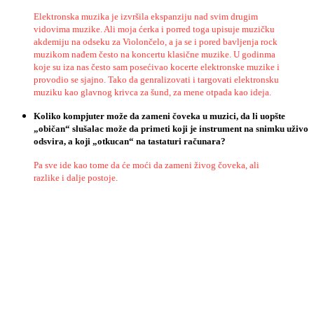
Elektronska muzika je izvršila ekspanziju nad svim drugim
vidovima muzike. Ali moja ćerka i porred toga upisuje muzičku
akdemiju na odseku za Violončelo, a ja se i pored bavljenja rock
muzikom nađem često na koncertu klasične muzike. U godinma
koje su iza nas često sam posećivao kocerte elektronske muzike i
provodio se sjajno. Tako da genralizovati i targovati elektronsku
muziku kao glavnog krivca za šund, za mene otpada kao ideja.
Koliko
kompjuter
mo
ž
e
da
zameni
č
oveka
u
muzici
,
da
li
uop
š
te
„
obi
č
an
“
slu
š
alac
mo
ž
e
da
primeti
koji
je
instrument
na
snimku
u
ž
ivo
odsvira
,
a
koji
„
otkucan
“
na
tastaturi
ra
č
unara
?
Pa sve ide kao tome da će moći da zameni živog čoveka, ali
razlike i dalje postoje.