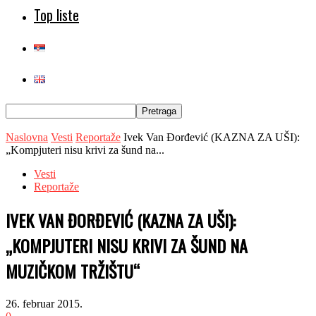
Top liste
Naslovna
Vesti
Reportaže
Ivek Van Đorđević (KAZNA ZA UŠI):
„Kompjuteri nisu krivi za šund na...
Vesti
Reportaže
IVEK VAN ĐORĐEVIĆ (KAZNA ZA UŠI):
„KOMPJUTERI NISU KRIVI ZA ŠUND NA
MUZIČKOM TRŽIŠTU“
26. februar 2015.