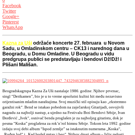
0
Facebook
Twitter
Google+
Pinterest
WhatsApp
Kazna za Uši
održaće koncerte 27. februara u Novom
Sadu, u Omladinskom centru – CK13 i narednog dana u
Beogradu, u Domu Omladine. U Beogradu u vidu
predgrupa publici se predstavljaju i bendovi Dž!Dž! i
Plišani Mališan.
Beogradskagrupa Kazna Za Uši nastalaje 1986. godine. Njihov prvenac,
singl “Derikamen”, bio je u to vreme apsolutni kultni hit među nezavisno
orijentisanim mladim naraštajima. Svoj muzički stil opisuju kao „ekstremno
garažni rok“. Bend se istakao pobedom na zaječarskoj Gitarijadi, osvojivši
nagradu za najbolji nastup, a ujedno na Festivalu Brzi Bendovi Srbije, Ivan
Đorđević „Ivek“, osnivač benda proglašen je za najboljeg gitaristu, dok je
pesma “Koska” proglašena za rok’n’rol himnu Srbije. Tokom leta 1992. godine
izdaju svoj debi album “Ispod zemlje” sa istaknutim numerama „Koska“,
„Rođen lud“ i „Kad budeš mrtav i beo“. Njihov drugi album – Izliv radosti,