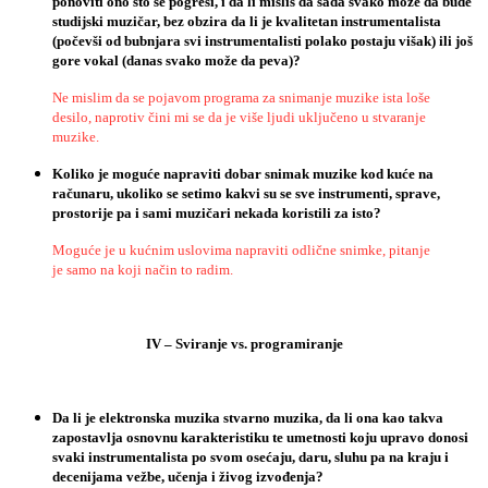
ponoviti
ono
š
to
se
pogre
š
i
,
i
da
li
misli
š
da
sada
svako
mo
ž
e
da
bude
studijski
muzi
č
ar
,
bez
obzira
da
li
je
kvalitetan
instrumentalista
(
po
č
ev
š
i
od
bubnjara
svi
instrumentalisti
polako
postaju
vi
š
ak
)
ili
jo
š
gore
vokal
(
danas
svako
mo
ž
e
da
peva
)?
Ne mislim da se pojavom programa za snimanje muzike ista loše
desilo, naprotiv čini mi se da je više ljudi uključeno u stvaranje
muzike.
Koliko
je
mogu
ć
e
napraviti
dobar
snimak
muzike
kod
ku
ć
e
na
ra
č
unaru
,
ukoliko
se
setimo
kakvi
su
se
sve
instrumenti
,
sprave
,
prostorije
pa
i
sami
muzi
č
ari
nekada
koristili
za
isto
?
Moguće je u kućnim uslovima napraviti odlične snimke, pitanje
je samo na koji način to radim.
IV
–
Sviranje
vs
.
programiranje
Da
li
je
elektronska
muzika
stvarno
muzika
,
da
li
ona
kao
takva
zapostavlja
osnovnu
karakteristiku
te
umetnosti
koju
upravo
donosi
svaki
instrumentalista
po
svom
ose
ć
aju
,
daru
,
sluhu
pa
na
kraju
i
decenijama
ve
ž
be
,
u
č
enja
i
ž
ivog
izvo
đ
enja
?