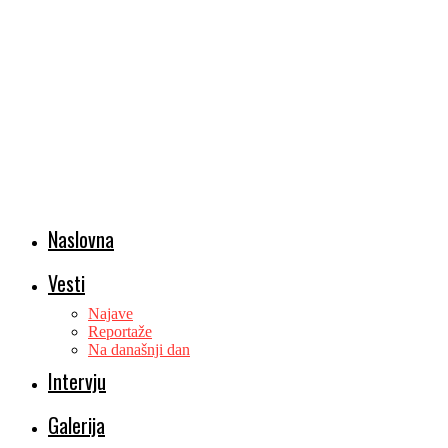
Naslovna
Vesti
Najave
Reportaže
Na današnji dan
Intervju
Galerija