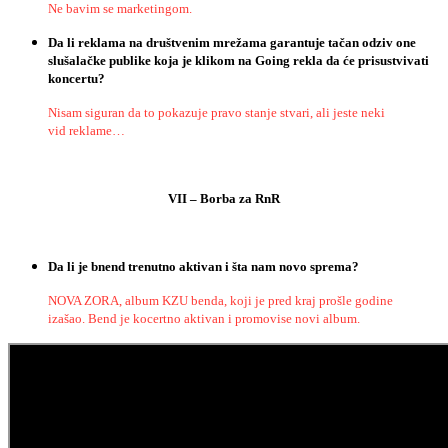
Ne bavim se marketingom.
Da li reklama na društvenim mrežama garantuje tačan odziv one
slušalačke publike koja je klikom na Going rekla da će prisustvivati
koncertu?
Nisam siguran da to pokazuje pravo stanje stvari, ali jeste neki
vid reklame…
VII – Borba za RnR
Da li je bnend trenutno aktivan i šta nam novo sprema?
NOVA ZORA, album KZU benda, koji je pred kraj prošle godine
izašao. Bend je kocertno aktivan i promovise novi album.