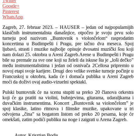
Twitter
Google+
Pinterest
WhatsApp
Zagreb, 27. februar 2023. – HAUSER – jedan od najpopularnijih
klasičnih instrumentalista današnjice, otpočeo je svoju prvu solo
turneju pod nazivom „Buntovnik s violončelom“ rasprodatim
koncertima u Budimpešti i Pragu, pre tačno dva meseca. Spoj
ljubavi, strasti i muzike najbolje opisuje dvosatni muzički šou koji
nam dolazi 25. oktobra u Areni Zagreb.
Arene u Budimpešti i Pragu
bile su premale za sve one koji su želeli da iskuse šta je „loši dečko”
među instrumentalistima i jedan od osnivača 2Cellosa pripremio u
novoj etapi svoje karijere. Drugi deo velike svetske turneje počinje u
Francuskoj u oktobru, kada će i domaća publika u Areni Zagreb
moći da doživi ovaj audio-vizuelni spektakl.
Pulski buntovnik će na scenu stupiti sa preko 20 članova orkestra
koji će ga pratiti na violini, bubnjevima, gitarama, udaraljkama i
duvačkim instrumentima. Koncert „Buntovnik sa violončelom” je
spoj klasike, latino ritmova i filmske muzike, upakovane u tri
odvojena „čina” sa bogatom listom od preko 20 pesama, koje će
omekšati, zatim podići publiku na noge i zaigrati u Arena Zagreb.
Autor_Krisztian Bodis