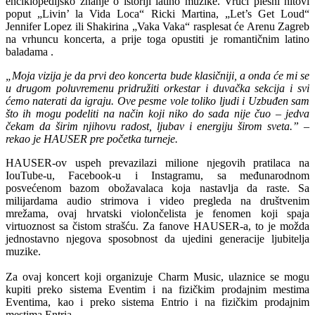
enciklopedijsko znanje o istoriji latino muzike. Vrući plesni hitovi
poput „Livin’ la Vida Loca“ Ricki Martina, „Let’s Get Loud“
Jennifer Lopez ili Shakirina „Vaka Vaka“ rasplesat će Arenu Zagreb
na vrhuncu koncerta, a prije toga opustiti je romantičnim latino
baladama .
„Moja vizija je da prvi deo koncerta bude klasičniji, a onda će mi se
u drugom poluvremenu pridružiti orkestar i duvačka sekcija i svi
ćemo naterati da igraju. Ove pesme vole toliko ljudi i Uzbuđen sam
što ih mogu podeliti na način koji niko do sada nije čuo – jedva
čekam da širim njihovu radost, ljubav i energiju širom sveta.” –
rekao je HAUSER pre početka turneje.
HAUSER-ov uspeh prevazilazi milione njegovih pratilaca na
IouTube-u, Facebook-u i Instagramu, sa međunarodnom
posvećenom bazom obožavalaca koja nastavlja da raste. Sa
milijardama audio strimova i video pregleda na društvenim
mrežama, ovaj hrvatski violončelista je fenomen koji spaja
virtuoznost sa čistom strašću. Za fanove HAUSER-a, to je možda
jednostavno njegova sposobnost da ujedini generacije ljubitelja
muzike.
Za ovaj koncert koji organizuje Charm Music, ulaznice se mogu
kupiti preko sistema Eventim i na fizičkim prodajnim mestima
Eventima, kao i preko sistema Entrio i na fizičkim prodajnim
mestima Entria.