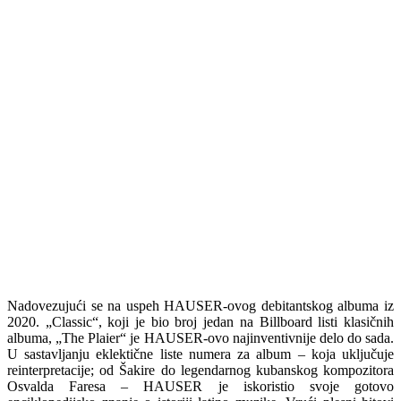
Nadovezujući se na uspeh HAUSER-ovog debitantskog albuma iz
2020. „Classic“, koji je bio broj jedan na Billboard listi klasičnih
albuma, „The Plaier“ je HAUSER-ovo najinventivnije delo do sada.
U sastavljanju eklektične liste numera za album – koja uključuje
reinterpretacije; od Šakire do legendarnog kubanskog kompozitora
Osvalda Faresa – HAUSER je iskoristio svoje gotovo