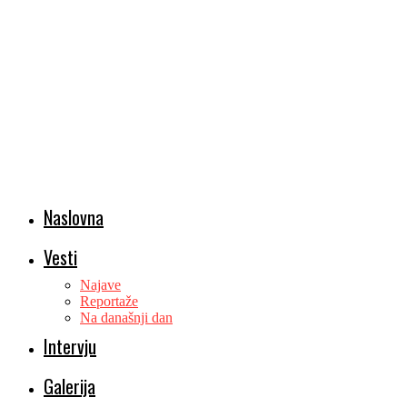
Naslovna
Vesti
Najave
Reportaže
Na današnji dan
Intervju
Galerija