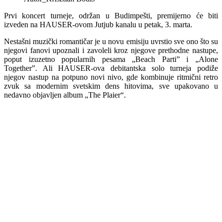
Prvi koncert turneje, održan u Budimpešti, premijerno će biti
izveden na HAUSER-ovom Jutjub kanalu u petak, 3. marta.
Nestašni muzički romantičar je u novu emisiju uvrstio sve ono što su
njegovi fanovi upoznali i zavoleli kroz njegove prethodne nastupe,
poput izuzetno popularnih pesama „Beach Parti” i „Alone
Together”. Ali HAUSER-ova debitantska solo turneja podiže
njegov nastup na potpuno novi nivo, gde kombinuje ritmični retro
zvuk sa modernim svetskim dens hitovima, sve upakovano u
nedavno objavljen album „The Plaier“.