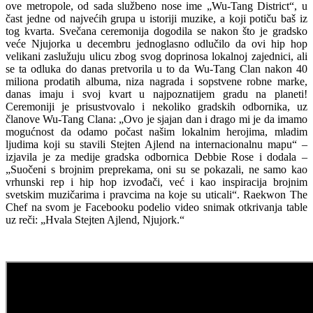
ove metropole, od sada službeno nose ime „Wu-Tang District“, u
čast jedne od najvećih grupa u istoriji muzike, a koji potiču baš iz
tog kvarta. Svečana ceremonija dogodila se nakon što je gradsko
veće Njujorka u decembru jednoglasno odlučilo da ovi hip hop
velikani zaslužuju ulicu zbog svog doprinosa lokalnoj zajednici, ali
se ta odluka do danas pretvorila u to da Wu-Tang Clan nakon 40
miliona prodatih albuma, niza nagrada i sopstvene robne marke,
danas imaju i svoj kvart u najpoznatijem gradu na planeti!
Ceremoniji je prisustvovalo i nekoliko gradskih odbornika, uz
članove Wu-Tang Clana: „Ovo je sjajan dan i drago mi je da imamo
mogućnost da odamo počast našim lokalnim herojima, mladim
ljudima koji su stavili Stejten Ajlend na internacionalnu mapu“ –
izjavila je za medije gradska odbornica Debbie Rose i dodala –
„Suočeni s brojnim preprekama, oni su se pokazali, ne samo kao
vrhunski rep i hip hop
izvođači, već i kao inspiracija brojnim
svetskim muzičarima i pravcima na koje su uticali“. Raekwon The
Chef na svom je Facebooku podelio video snimak otkrivanja table
uz reči: „Hvala Stejten Ajlend, Njujork.“