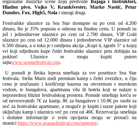
regionalne muzičke scene koju predvode
Bajaga i Instruktori,
Hladno pivo, Vojko V, Krankšvester, Marko Nastić, Petar
Dundov, Fox, High5, Nola
i mnogi drugi.
Festivalske ulaznice za Sea Star dostupne su po ceni od 4.200
dinara, što je 35% popusta u odnosu na finalnu cenu. U ponudi su
još i jednodnevne ulaznice po ceni od 2.700 dinara, VIP Gold
ulaznice po ceni od 12.000 dinara i jednodnevne VIP ulaznice od
6.500 dinara, a u toku je i omiljena akcija „Kupi 4, zgrabi 5“ u kojoj
svi koji odjednom kupe četiri festivalske ulaznice petu dobijaju na
poklon! Ulaznice se mogu kupiti putem
sajta
www.seastarfestival.com
.
U ponudi je široka lepeza smeštaja za sve posetioce Sea Star
festivala. Stella Maris nudi premium kamp s četiri zvezdice, u čiju
cenu je uračunato i korišćenje bazena na otvorenom s morskom
vodom, te bungalova, apartmana vila ili hotela koji se nalaze u
neposrednoj blizini festivalskog prostora. Ponude smeštaja kreću se
od neverovatnih 7€ za kamp, 8€ za bungalove i 10.8€ po osobi za
noć za festivalske apartmane, a moguće je kupiti i razne pakete koji
uključuju kamp i ulaznicu već po ceni od 46€. Rezervacija smeštaja
i dodatne informacije o svim opcijama mogu se pronaći na
stranici
https://www.seastarfestival.com/smjestaj/
.