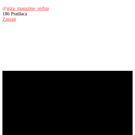
@giza_magazine_serbia
186
Pratilaca
Zaprati
© Copyright 2017 - Giza Magazine