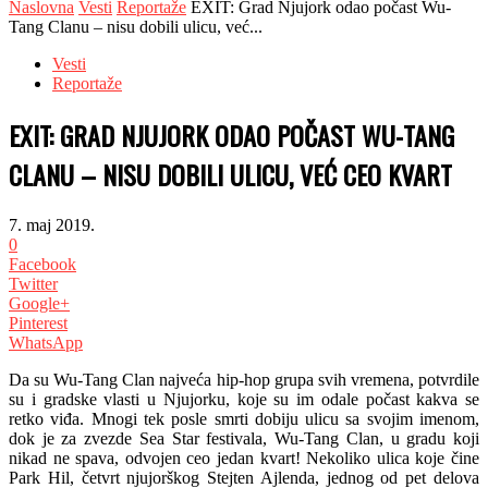
Naslovna
Vesti
Reportaže
EXIT: Grad Njujork odao počast Wu-
Tang Clanu – nisu dobili ulicu, već...
Vesti
Reportaže
EXIT: GRAD NJUJORK ODAO POČAST WU-TANG
CLANU – NISU DOBILI ULICU, VEĆ CEO KVART
7. maj 2019.
0
Facebook
Twitter
Google+
Pinterest
WhatsApp
Da su Wu-Tang Clan najveća hip-hop grupa svih vremena, potvrdile
su i gradske vlasti u Njujorku, koje su im odale počast kakva se
retko viđa. Mnogi tek posle smrti dobiju ulicu sa svojim imenom,
dok je za zvezde Sea Star festivala, Wu-Tang Clan, u gradu koji
nikad ne spava, odvojen ceo jedan kvart! Nekoliko ulica koje čine
Park Hil, četvrt njujorškog Stejten Ajlenda, jednog od pet delova