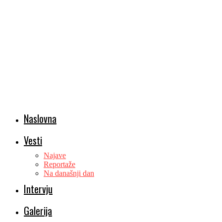
Naslovna
Vesti
Najave
Reportaže
Na današnji dan
Intervju
Galerija