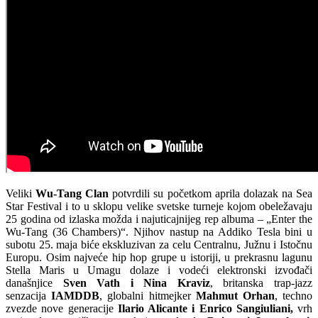
Veliki
Wu-Tang Clan
potvrdili su početkom aprila dolazak na Sea
Star Festival i to u sklopu velike svetske turneje kojom obeležavaju
25 godina od izlaska možda i najuticajnijeg rep albuma – „Enter the
Wu-Tang (36 Chambers)“. Njihov nastup na Addiko Tesla bini u
subotu 25. maja biće ekskluzivan za celu Centralnu, Južnu i Istočnu
Europu. Osim najveće hip hop grupe u istoriji, u prekrasnu lagunu
Stella Maris u Umagu dolaze i vodeći elektronski izvođači
današnjice
Sven Vath i Nina Kraviz
, britanska trap-jazz
senzacija
IAMDDB
, globalni hitmejker
Mahmut Orhan
, techno
zvezde nove generacije
Ilario Alicante i Enrico Sangiuliani,
vrh