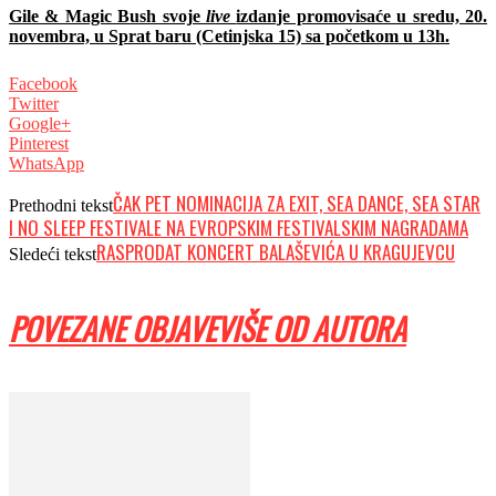
Gile & Magic Bush svoje
live
izdanje promovisaće u sredu, 20.
novembra, u Sprat baru (Cetinjska 15) sa početkom u 13h.
Facebook
Twitter
Google+
Pinterest
WhatsApp
ČAK PET NOMINACIJA ZA EXIT, SEA DANCE, SEA STAR
Prethodni tekst
I NO SLEEP FESTIVALE NA EVROPSKIM FESTIVALSKIM NAGRADAMA
RASPRODAT KONCERT BALAŠEVIĆA U KRAGUJEVCU
Sledeći tekst
POVEZANE OBJAVE
VIŠE OD AUTORA