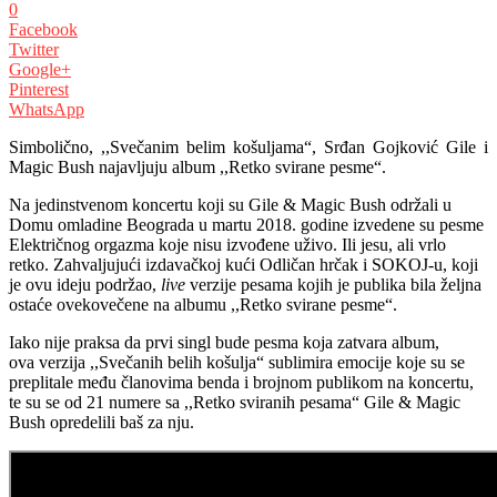
0
Facebook
Twitter
Google+
Pinterest
WhatsApp
Simbolično, ,,Svečanim belim košuljama“, Srđan Gojković Gile i
Magic Bush najavljuju album ,,Retko svirane pesme“.
Na jedinstvenom koncertu koji su Gile & Magic Bush održali u
Domu omladine Beograda u martu 2018. godine izvedene su pesme
Električnog orgazma koje nisu izvođene uživo. Ili jesu, ali vrlo
retko. Zahvaljujući izdavačkoj kući Odličan hrčak i SOKOJ-u, koji
je ovu ideju podržao,
live
verzije pesama kojih je publika bila željna
ostaće ovekovečene na albumu ,,Retko svirane pesme“.
Iako nije praksa da prvi singl bude pesma koja zatvara album,
ova verzija ,,Svečanih belih košulja“ sublimira emocije koje su se
preplitale među članovima benda i brojnom publikom na koncertu,
te su se od 21 numere sa ,,Retko sviranih pesama“ Gile & Magic
Bush opredelili baš za nju.