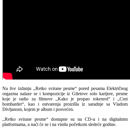
Na
live
izdanju ,,Retko svirane pesme“ pored pesama Električnog
orgazma nalaze se i kompozicije iz Giletove solo karijere, pesme
koje je radio za filmove ,,Kako je propao rokenrol“ i ,,Crni
bombarder“, kao i ostvarenja proizišla iz saradnje sa Vladom
Divljanom, kojem je album i posvećen.
,,Retko svirane pesme“ dostupne su na CD-u i na digitalnim
platformama, a naći će se i na vinilu početkom sledeće godine.