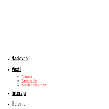
Naslovna
Vesti
Najave
Reportaže
Na današnji dan
Intervju
Galerija