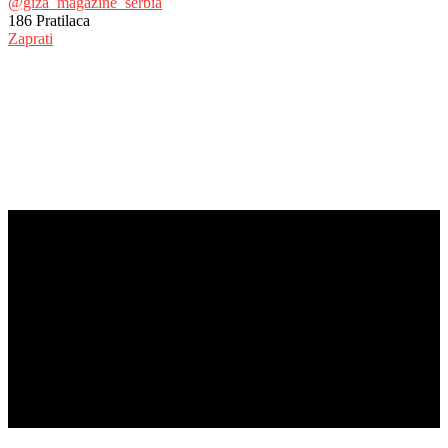
@giza_magazine_serbia
186
Pratilaca
Zaprati
© Copyright 2017 - Giza Magazine