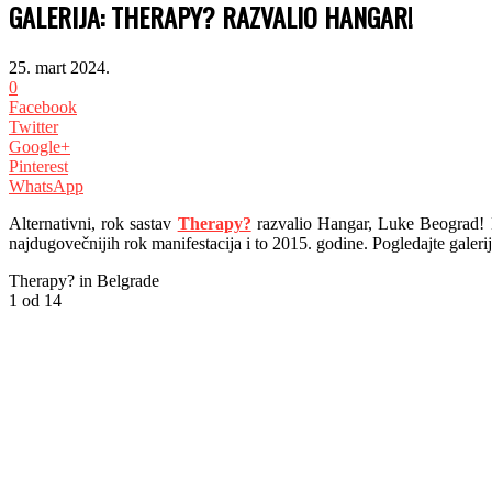
GALERIJA: THERAPY? RAZVALIO HANGAR!
25. mart 2024.
0
Facebook
Twitter
Google+
Pinterest
WhatsApp
Alternativni, rok sastav
Therapy?
razvalio Hangar, Luke Beograd! B
najdugovečnijih rok manifestacija i to 2015. godine. Pogledajte galeri
Therapy? in Belgrade
1
od 14