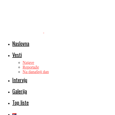
Naslovna
Vesti
Najave
Reportaže
Na današnji dan
Intervju
Galerija
Top liste