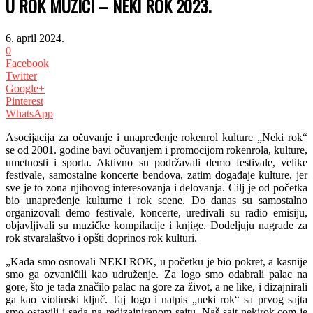
U ROK MUZICI – NEKI ROK 2023.
6. april 2024.
0
Facebook
Twitter
Google+
Pinterest
WhatsApp
Asocijacija za očuvanje i unapređenje rokenrol kulture „Neki rok“
se od 2001. godine bavi očuvanjem i promocijom rokenrola, kulture,
umetnosti i sporta. Aktivno su podržavali demo festivale, velike
festivale, samostalne koncerte bendova, zatim događaje kulture, jer
sve je to zona njihovog interesovanja i delovanja. Cilj je od početka
bio unapređenje kulturne i rok scene. Do danas su samostalno
organizovali demo festivale, koncerte, uređivali su radio emisiju,
objavljivali su muzičke kompilacije i knjige. Dodeljuju nagrade za
rok stvaralaštvo i opšti doprinos rok kulturi.
„Kada smo osnovali NEKI ROK, u početku je bio pokret, a kasnije
smo ga ozvaničili kao udruženje. Za logo smo odabrali palac na
gore, što je tada značilo palac na gore za život, a ne like, i dizajnirali
ga kao violinski ključ. Taj logo i natpis „neki rok“ sa prvog sajta
smo ostavili i sada na redizajniranom sajtu. Naš sajt nekirok.com je