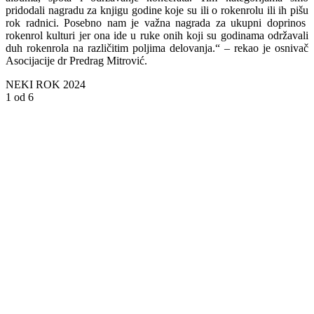
pridodali nagradu za knjigu godine koje su ili o rokenrolu ili ih pišu
rok radnici. Posebno nam je važna nagrada za ukupni doprinos
rokenrol kulturi jer ona ide u ruke onih koji su godinama održavali
duh rokenrola na različitim poljima delovanja.“ – rekao je osnivač
Asocijacije dr Predrag Mitrović.
NEKI ROK 2024
1
od 6