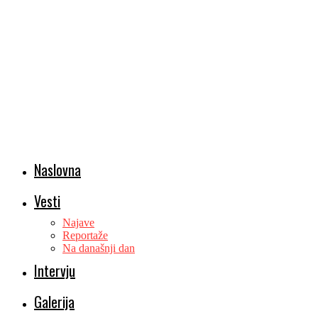
Naslovna
Vesti
Najave
Reportaže
Na današnji dan
Intervju
Galerija