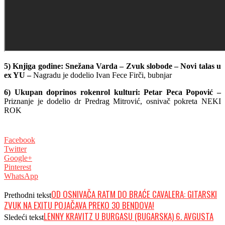
5) Knjiga godine: Snežana Varda – Zvuk slobode – Novi talas u
ex YU –
Nagradu je dodelio Ivan Fece Firči, bubnjar
6) Ukupan doprinos rokenrol kulturi: Petar Peca Popović –
Priznanje je dodelio dr Predrag Mitrović, osnivač pokreta NEKI
ROK
Facebook
Twitter
Google+
Pinterest
WhatsApp
OD OSNIVAČA RATM DO BRAĆE CAVALERA: GITARSKI
Prethodni tekst
ZVUK NA EXITU POJAČAVA PREKO 30 BENDOVA!
LENNY KRAVITZ U BURGASU (BUGARSKA) 6. AVGUSTA
Sledeći tekst