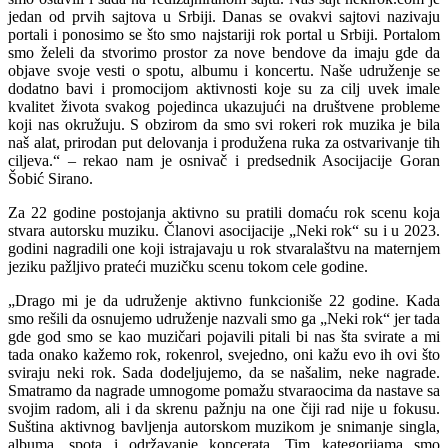
jedan od prvih sajtova u Srbiji. Danas se ovakvi sajtovi nazivaju
portali i ponosimo se što smo najstariji rok portal u Srbiji. Portalom
smo želeli da stvorimo prostor za nove bendove da imaju gde da
objave svoje vesti o spotu, albumu i koncertu. Naše udruženje se
dodatno bavi i promocijom aktivnosti koje su za cilj uvek imale
kvalitet života svakog pojedinca ukazujući na društvene probleme
koji nas okružuju. S obzirom da smo svi rokeri rok muzika je bila
naš alat, prirodan put delovanja i produžena ruka za ostvarivanje tih
ciljeva.“ – rekao nam je osnivač i predsednik Asocijacije Goran
Šobić Sirano.
Za 22 godine postojanja aktivno su pratili domaću rok scenu koja
stvara autorsku muziku. Članovi asocijacije „Neki rok“ su i u 2023.
godini nagradili one koji istrajavaju u rok stvaralaštvu na maternjem
jeziku pažljivo prateći muzičku scenu tokom cele godine.
„Drago mi je da udruženje aktivno funkcioniše 22 godine. Kada
smo rešili da osnujemo udruženje nazvali smo ga „Neki rok“ jer tada
gde god smo se kao muzičari pojavili pitali bi nas šta svirate a mi
tada onako kažemo rok, rokenrol, svejedno, oni kažu evo ih ovi što
sviraju neki rok. Sada dodeljujemo, da se našalim, neke nagrade.
Smatramo da nagrade umnogome pomažu stvaraocima da nastave sa
svojim radom, ali i da skrenu pažnju na one čiji rad nije u fokusu.
Suština aktivnog bavljenja autorskom muzikom je snimanje singla,
albuma, spota i održavanje koncerata. Tim kategorijama smo