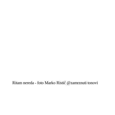
Ritam nereda - foto Marko Ristić @zamrznuti tonovi