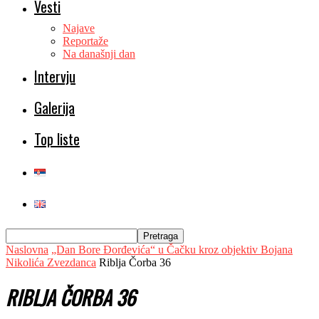
Vesti
Najave
Reportaže
Na današnji dan
Intervju
Galerija
Top liste
Naslovna
„Dan Bore Đorđevića“ u Čačku kroz objektiv Bojana
Nikolića Zvezdanca
Riblja Čorba 36
RIBLJA ČORBA 36