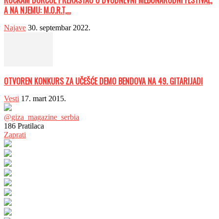
A NA NJEMU: M.O.R.T,...
Najave
30. septembar 2022.
OTVOREN KONKURS ZA UČEŠĆE DEMO BENDOVA NA 49. GITARIJADI
Vesti
17. mart 2015.
@giza_magazine_serbia
186
Pratilaca
Zaprati