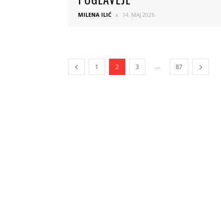
MILENA ILIĆ
14. MAJ 2026.
...
1
2
3
87