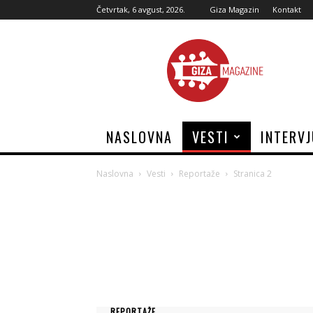
Četvrtak, 6 avgust, 2026.
Giza Magazin
Kontakt
Giza
Magazine
NASLOVNA
VESTI
INTERV
Naslovna
Vesti
Reportaže
Stranica 2
REPORTAŽE