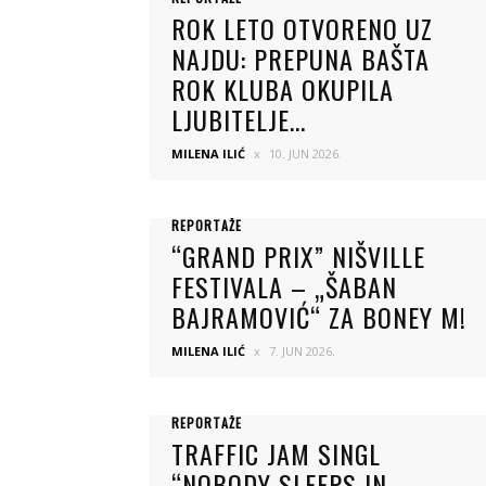
ROK LETO OTVORENO UZ
NAJDU: PREPUNA BAŠTA
ROK KLUBA OKUPILA
LJUBITELJE...
MILENA ILIĆ
10. JUN 2026.
REPORTAŽE
“GRAND PRIX” NIŠVILLE
FESTIVALA – „ŠABAN
BAJRAMOVIĆ“ ZA BONEY M!
MILENA ILIĆ
7. JUN 2026.
REPORTAŽE
TRAFFIC JAM SINGL
“NOBODY SLEEPS IN