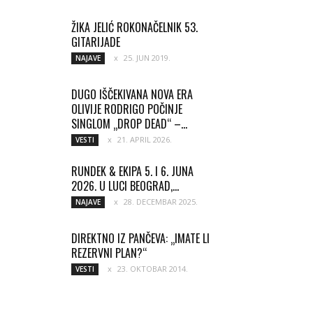
ŽIKA JELIĆ ROKONAČELNIK 53.
GITARIJADE
25. JUN 2019.
NAJAVE
DUGO IŠČEKIVANA NOVA ERA
OLIVIJE RODRIGO POČINJE
SINGLOM „DROP DEAD“ –...
21. APRIL 2026.
VESTI
RUNDEK & EKIPA 5. I 6. JUNA
2026. U LUCI BEOGRAD,...
28. DECEMBAR 2025.
NAJAVE
DIREKTNO IZ PANČEVA: „IMATE LI
REZERVNI PLAN?“
23. OKTOBAR 2014.
VESTI