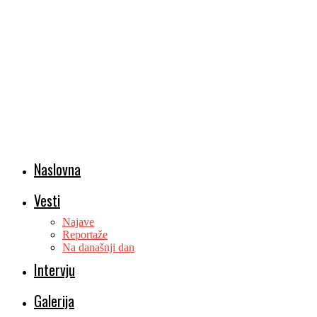
Naslovna
Vesti
Najave
Reportaže
Na današnji dan
Intervju
Galerija