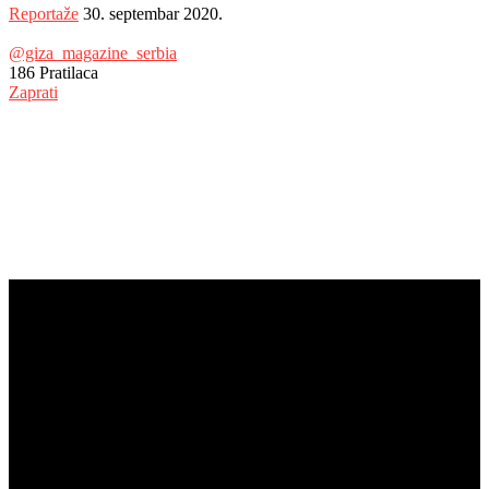
Reportaže
30. septembar 2020.
@giza_magazine_serbia
186
Pratilaca
Zaprati