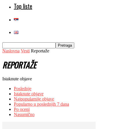
Top liste
Naslovna
Vesti
Reportaže
REPORTAŽE
Istaknute objave
Poslednje
Istaknute objave
Najpopularnije objave
Popularno u poslednjih 7 dana
Po oceni
Nasumično