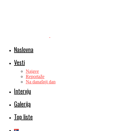
Naslovna
Vesti
Najave
Reportaže
Na današnji dan
Intervju
Galerija
Top liste