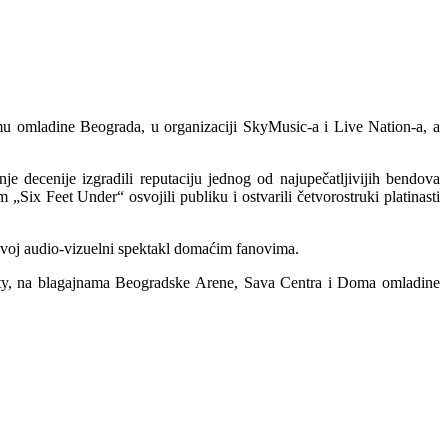
u omladine Beograda, u organizaciji SkyMusic-a i Live Nation-a, a
e decenije izgradili reputaciju jednog od najupečatljivijih bendova
ix Feet Under“ osvojili publiku i ostvarili četvorostruki platinasti
 svoj audio-vizuelni spektakl domaćim fanovima.
inity, na blagajnama Beogradske Arene, Sava Centra i Doma omladine