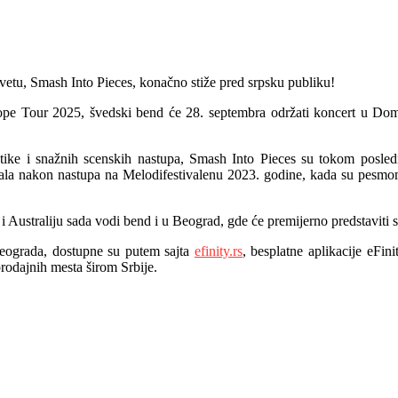
vetu, Smash Into Pieces, konačno stiže pred srpsku publiku!
pe Tour 2025, švedski bend će 28. septembra održati koncert u Dom
etike i snažnih scenskih nastupa, Smash Into Pieces su tokom poslednj
a nakon nastupa na Melodifestivalenu 2023. godine, kada su pesmom „S
 i Australiju sada vodi bend i u Beograd, gde će premijerno predstaviti
ograda, dostupne su putem sajta
efinity.rs
, besplatne aplikacije eF
rodajnih mesta širom Srbije.