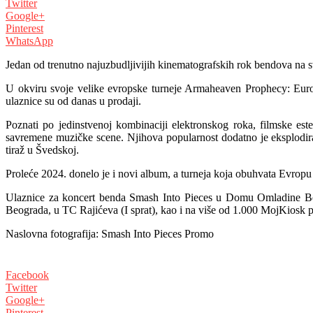
Twitter
Google+
Pinterest
WhatsApp
Jedan od trenutno najuzbudljivijih kinematografskih rok bendova na s
U okviru svoje velike evropske turneje Armaheaven Prophecy: Euro
ulaznice su od danas u prodaji.
Poznati po jedinstvenoj kombinaciji elektronskog roka, filmske est
savremene muzičke scene. Njihova popularnost dodatno je eksplodiral
tiraž u Švedskoj.
Proleće 2024. donelo je i novi album, a turneja koja obuhvata Evropu
Ulaznice za koncert benda Smash Into Pieces u Domu Omladine Be
Beograda, u TC Rajićeva (I sprat), kao i na više od 1.000 MojKiosk p
Naslovna fotografija: Smash Into Pieces Promo
Facebook
Twitter
Google+
Pinterest