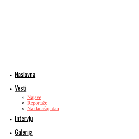
Naslovna
Vesti
Najave
Reportaže
Na današnji dan
Intervju
Galerija