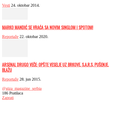
Vesti
24. oktobar 2014.
MARKO MANDIĆ SE VRAĆA SA NOVIM SINGLOM I SPOTOM!
Reportaže
22. oktobar 2020.
ARSENAL DRUGO VEČE: OPŠTE VESELJE UZ BRKOVE, S.A.R.S, PUŠENJE,
BLAŽU
Reportaže
28. jun 2015.
@giza_magazine_serbia
186
Pratilaca
Zaprati