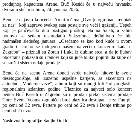
prodajnog kapaciteta Arene. Buč Kesidi će u najveću hrvatsku
dvoranu stići u subotu, 24. januara 2026.
Bend je najavio koncert u Areni rečima „Ovo je ogroman trenutak
za nas“, koji zapravo svakog sata postaje sve veći i traženiji. Uspeh
koji je pančevački duo postigao prošlog leta na Šalati, a zatim
ponovo sa sedam rasprodatih Saksofona, definitivno će biti
nadmašen sledećeg januara. „Osećamo se kao kod kuće u ovom
gradu i iskreno se radujemo našem najvećem koncertu ikada u
Zagrebu“ – priznali su Zoran i Luka iz dubine srca, a da je ljubav
obostrana pokazali su i fanovi koji su juče toliko pojurili da kupe da
su srušili sistem onlajn prodaje.
Bend će na scenu Arene doneti svoje najveće hitove iz svoje
desetogodišnje, ali izuzetno uspešne karijere, sa akcentom na
aktuelne „Moderne veze“, album koji su mnogi kritičari proglasili
regionalnim izdanjem godine. Ulaznice za najveći solo koncert
benda Buč Kesidi u Zagrebu su u prodaji preko sistema prodaje
Core Event. Veoma ograničen broj ulaznica dostupan je za Fan pit
po ceni od 32 evra, Partere po ceni od 22 evra i Donje tribine po
ceni od 25 evra.
Naslovna fotografija: Sanjin Đukić