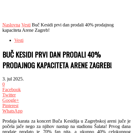
Naslovna
Vesti
Buč Kesidi prvi dan prodali 40% prodajnog
kapaciteta Arene Zagreb!
Vesti
BUČ KESIDI PRVI DAN PRODALI 40%
PRODAJNOG KAPACITETA ARENE ZAGREB!
3. jul 2025.
0
Facebook
Twitter
Google+
Pinterest
WhatsApp
Prodaja karata za koncert Buča Kesidija u Zagrebskoj areni juče je
počela jače nego za njihov nastup na stadionu Šalata! Prvog dana
prodaje prodato je 70% fan pita, a ukupno 40% celokupnog