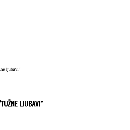
žne ljubavi”
“TUŽNE LJUBAVI”