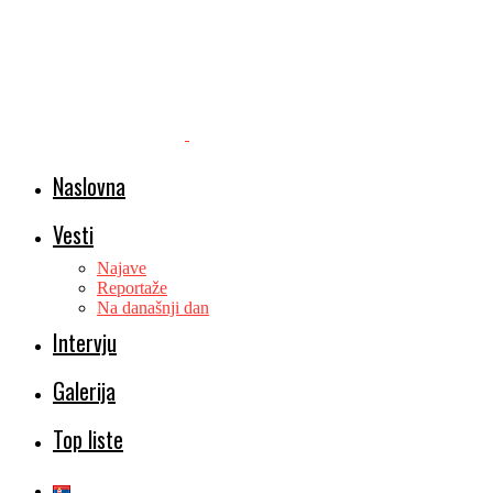
Naslovna
Vesti
Najave
Reportaže
Na današnji dan
Intervju
Galerija
Top liste