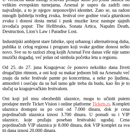
velikim evropskim turnejama, Arsenal je uspeo da zadrži ono
najvažnije, a to je njegov neponovljivi identitet. Zato se, na radost
mnogih ljubitelja tvrđeg zvuka, festival ove godine vraća gitarskom
zvuku i donosi dosta metal i punk muzike kroz nastupe sjajnih
izvođaća poput:
The Hellfreaks, Sonata Artica, Napalm Death,
Destruction, Lion’s Law i Paradise Lost.
Industrijski ambijent stare fabrike, spoj urbanog i alternativnog duha,
publika iz celog regiona i program koji svake godine donosi nešto
novo. Sve su to razlozi zbog kojih Arsenal Fest danas više nije samo
muzički događaj, već jedan od simbola početka leta u regionu.
Od 25. do 27. juna
Kragujevac će ponovo nekoliko dana živeti
drugačijim ritmom, a oni koji su makar jednom bili na Arsenalu već
znaju da neke festivale pamte po koncertima, a neke po ljudima,
atmosferi i osećaju da su baš tamo gde treba da budu, kao što je to
slučaj sa kragujevačkim festivalom.
Oni koji još nisu obezbedili ulaznice, mogu to učiniti putem
prodajne mreže
Ticket Vision
i online platforme
Tickets.rs
.
Kompleti
ulaznica
dostupni su po ceni od
7.000 dinara
, dok je cena
pojedinačnih ulaznica
iznosi
3.700 dinara.
U ponudi su i
VIP
ulaznice
, koje pružaju poseban festivalski ugođaj. Cena
pojedinačnih VIP ulaznica
je
8.000 dinara
, dok
VIP komplet
za sva
tri dana iznosi
20.000 dinara.