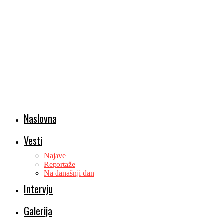
Naslovna
Vesti
Najave
Reportaže
Na današnji dan
Intervju
Galerija