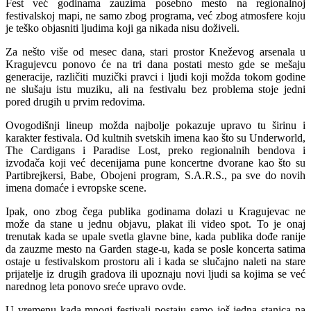
Fest već godinama zauzima posebno mesto na regionalnoj
festivalskoj mapi, ne samo zbog programa, već zbog atmosfere koju
je teško objasniti ljudima koji ga nikada nisu doživeli.
Za nešto više od mesec dana, stari prostor Kneževog arsenala u
Kragujevcu ponovo će na tri dana postati mesto gde se mešaju
generacije, različiti muzički pravci i ljudi koji možda tokom godine
ne slušaju istu muziku, ali na festivalu bez problema stoje jedni
pored drugih u prvim redovima.
Ovogodišnji lineup možda najbolje pokazuje upravo tu širinu i
karakter festivala. Od kultnih svetskih imena kao što su
Underworld,
The Cardigans i Paradise Lost
, preko regionalnih bendova i
izvođača koji već decenijama pune koncertne dvorane kao što su
Partibrejkersi, Babe, Obojeni program, S.A.R.S.
, pa sve do novih
imena domaće i evropske scene.
Ipak, ono zbog čega publika godinama dolazi u Kragujevac ne
može da stane u jednu objavu, plakat ili video spot. To je onaj
trenutak kada se upale svetla glavne bine, kada publika dođe ranije
da zauzme mesto na Garden stage-u, kada se posle koncerta satima
ostaje u festivalskom prostoru ali i kada se slučajno naleti na stare
prijatelje iz drugih gradova ili upoznaju novi ljudi sa kojima se već
narednog leta ponovo sreće upravo ovde.
U vremenu kada mnogi festivali postaju samo još jedna stanica na