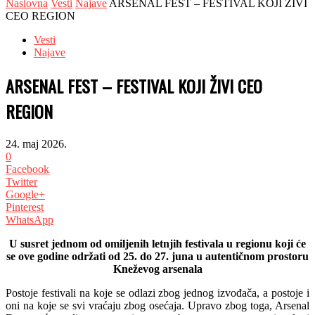
Naslovna
Vesti
Najave
ARSENAL FEST – FESTIVAL KOJI ŽIVI
CEO REGION
Vesti
Najave
ARSENAL FEST – FESTIVAL KOJI ŽIVI CEO
REGION
24. maj 2026.
0
Facebook
Twitter
Google+
Pinterest
WhatsApp
U susret jednom od omiljenih letnjih festivala u regionu koji će
se ove godine održati od 25. do 27. juna u autentičnom prostoru
Kneževog arsenala
Postoje festivali na koje se odlazi zbog jednog izvođača, a postoje i
oni na koje se svi vraćaju zbog osećaja. Upravo zbog toga, Arsenal