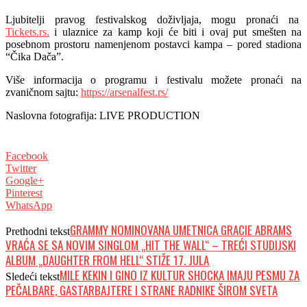
Ljubitelji pravog festivalskog doživljaja, mogu pronaći na
Tickets.rs.
i ulaznice za kamp koji će biti i ovaj put smešten na
posebnom prostoru namenjenom postavci kampa – pored stadiona
“Čika Dača”.
Više informacija o programu i festivalu možete pronaći na
zvaničnom sajtu:
https://arsenalfest.rs/
Naslovna fotografija: LIVE PRODUCTION
Facebook
Twitter
Google+
Pinterest
WhatsApp
GRAMMY NOMINOVANA UMETNICA GRACIE ABRAMS
Prethodni tekst
VRAĆA SE SA NOVIM SINGLOM „HIT THE WALL“ – TREĆI STUDIJSKI
ALBUM „DAUGHTER FROM HELL“ STIŽE 17. JULA
MILE KEKIN I GINO IZ KULTUR SHOCKA IMAJU PESMU ZA
Sledeći tekst
PEČALBARE, GASTARBAJTERE I STRANE RADNIKE ŠIROM SVETA