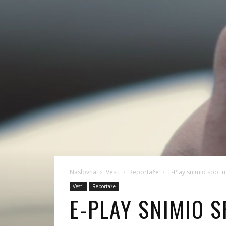
Naslovna
Vesti
Reportaže
E-Play snimio spot
Vesti
Reportaže
E-PLAY SNIMIO 