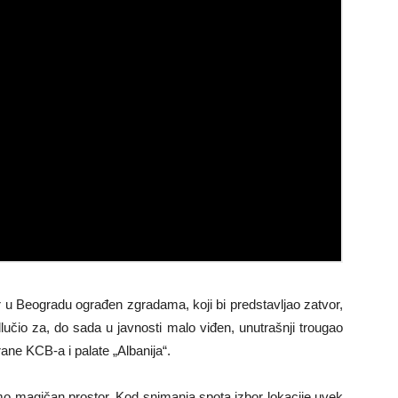
or u Beogradu ograđen zgradama, koji bi predstavljao zatvor,
lučio za, do sada u javnosti malo viđen, unutrašnji trougao
ne KCB-a i palate „Albanija“.
o magičan prostor. Kod snimanja spota izbor lokacije uvek