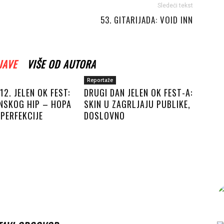
Sledeći tekst
53. GITARIJADA: VOID INN
JAVE
VIŠE OD AUTORA
Reportaže
12. JELEN OK FEST:
DRUGI DAN JELEN OK FEST-A:
NSKOG HIP – HOPA
SKIN U ZAGRLJAJU PUBLIKE,
PERFEKCIJE
DOSLOVNO