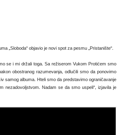
uma „Sloboda“ objavio je novi spot za pesmu „Pristanište“.
 smo se i mi držali toga. Sa režiserom Vukom Protićem smo
 nakon obostranog razumevanja, odlučili smo da ponovimo
aziv samog albuma. Hteli smo da predstavimo ograničavanje
jim nezadovoljstvom. Nadam se da smo uspeli“, izjavila je