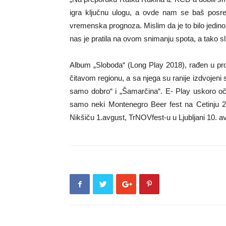
igra ključnu ulogu, a ovde nam se baš posreć
vremenska prognoza. Mislim da je to bilo jedin
nas je pratila na ovom snimanju spota, a tako sli
Album „Sloboda“ (Long Play 2018), rađen u prod
čitavom regionu, a sa njega su ranije izdvojeni
samo dobro“ i „Šamarčina“. E- Play uskoro oček
samo neki Montenegro Beer fest na Cetinju 26.
Nikšiču 1.avgust, TrNOVfest-u u Ljubljani 10. 