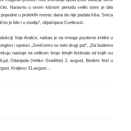
ilo. Naravno u ovom kišnom periodu veliki stres je bila
o popodne u proteklih mesec dana da nije padala kiša. Sreća
čno je bilo i u studiju“, objašnjava Cvetković.
ukciji Voje Aralice, naišao je na mnoge pozitivne kritike u
 singlovi i spotovi „Srešćemo se neki drugi put“, „Da budemo
uju nastupi na velikom broju letnjih festivala od kojih su
jul, Gitarijada (Veliko Gradište) 2. avgust, Bedem fest u
avgust, Kraljevo 31.avgust…