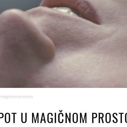
 u magičnom prostoru
SPOT U MAGIČNOM PROS