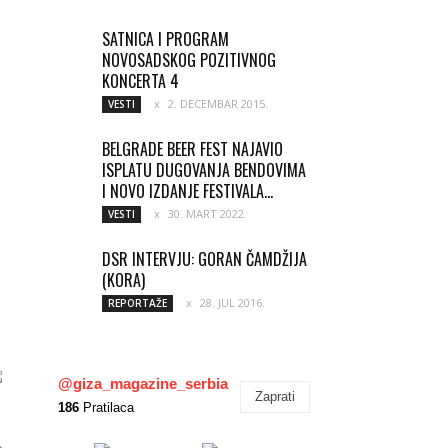
SATNICA I PROGRAM
NOVOSADSKOG POZITIVNOG
KONCERTA 4
2. DECEMBAR 2015.
VESTI
BELGRADE BEER FEST NAJAVIO
ISPLATU DUGOVANJA BENDOVIMA
I NOVO IZDANJE FESTIVALA...
30. MART 2022.
VESTI
DSR INTERVJU: GORAN ČAMDŽIJA
(KORA)
28. JUL 2016.
REPORTAŽE
@giza_magazine_serbia
Zaprati
186
Pratilaca