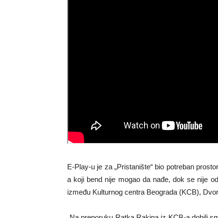
E-Play-u je za „Pristanište“ bio potreban prost
a koji bend nije mogao da nađe, dok se nije od
između Kulturnog centra Beograda (KCB), Dvora
„Na preporuku Ratka Rakina iz KCB-a dobili sm