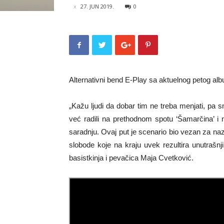
27. JUN 2019.
0
Alternativni bend E-Play sa aktuelnog petog alb
„Kažu ljudi da dobar tim ne treba menjati, pa
već radili na prethodnom spotu ‘Šamarčina’ i
saradnju. Ovaj put je scenario bio vezan za n
slobode koje na kraju uvek rezultira unutrašn
basistkinja i pevačica Maja Cvetković.