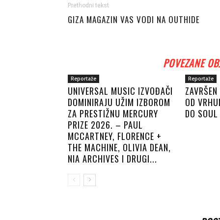
Prethodni tekst
GIZA MAGAZIN VAS VODI NA OUTHIDE
POVEZANE OB
Reportaže
Reportaže
UNIVERSAL MUSIC IZVOĐAČI
ZAVRŠEN 
DOMINIRAJU UŽIM IZBOROM
OD VRHU
ZA PRESTIŽNU MERCURY
DO SOUL 
PRIZE 2026. – PAUL
MCCARTNEY, FLORENCE +
THE MACHINE, OLIVIA DEAN,
NIA ARCHIVES I DRUGI...