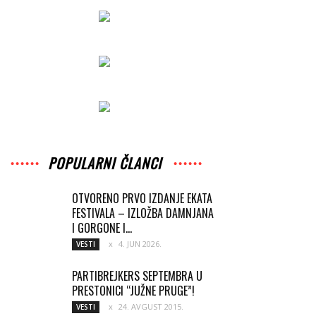
POPULARNI ČLANCI
OTVORENO PRVO IZDANJE EKATA
FESTIVALA – IZLOŽBA DAMNJANA
I GORGONE I...
4. JUN 2026.
VESTI
PARTIBREJKERS SEPTEMBRA U
PRESTONICI “JUŽNE PRUGE”!
24. AVGUST 2015.
VESTI