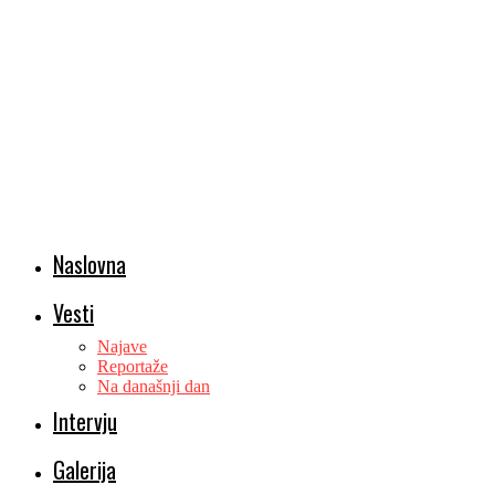
Naslovna
Vesti
Najave
Reportaže
Na današnji dan
Intervju
Galerija