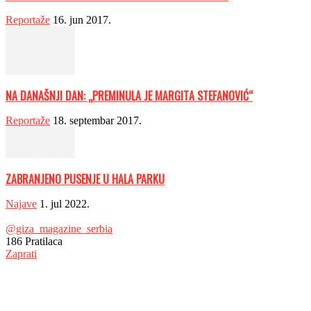
Reportaže
16. jun 2017.
NA DANAŠNJI DAN: „PREMINULA JE MАRGITА STEFАNOVIĆ“
Reportaže
18. septembar 2017.
ZABRANJENO PUSENJE U HALA PARKU
Najave
1. jul 2022.
@giza_magazine_serbia
186
Pratilaca
Zaprati