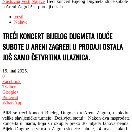
Naslovna
Vesti
Najave
Treći koncert Bijelog Dugmeta iduće subote
u Areni Zagreb! U prodaji ostala...
Vesti
Najave
TREĆI KONCERT BIJELOG DUGMETA IDUĆE
SUBOTE U ARENI ZAGREB! U PRODAJI OSTALA
JOŠ SAMO ČETVRTINA ULAZNICA.
15. maj 2025.
0
Facebook
Twitter
Google+
Pinterest
WhatsApp
Bliži se treći koncert Bijelog Dugmeta u Areni Zagreb, u okviru
velike slavljeničke turneje „Doživjeti stotu!“. Nakon dva rasprodata
koncerta u martu, koja su okupila preko 30 hiljada fanova benda,
Bijelo Dugme se vraća u Zagreb sledeće subote, 24. maja, kako bi