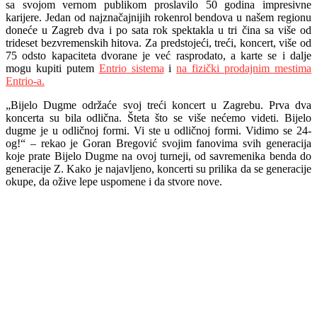
sa svojom vernom publikom proslavilo 50 godina impresivne
karijere. Jedan od najznačajnijih rokenrol bendova u našem regionu
doneće u Zagreb dva i po sata rok spektakla u tri čina sa više od
trideset bezvremenskih hitova. Za predstojeći, treći, koncert, više od
75 odsto kapaciteta dvorane je već rasprodato, a karte se i dalje
mogu kupiti putem
Entrio sistema
i
na fizički prodajnim mestima
Entrio-a.
„Bijelo Dugme održaće svoj treći koncert u Zagrebu. Prva dva
koncerta su bila odlična. Šteta što se više nećemo videti. Bijelo
dugme je u odličnoj formi. Vi ste u odličnoj formi. Vidimo se 24-
og!“ – rekao je Goran Bregović svojim fanovima svih generacija
koje prate Bijelo Dugme na ovoj turneji, od savremenika benda do
generacije Z. Kako je najavljeno, koncerti su prilika da se generacije
okupe, da ožive lepe uspomene i da stvore nove.