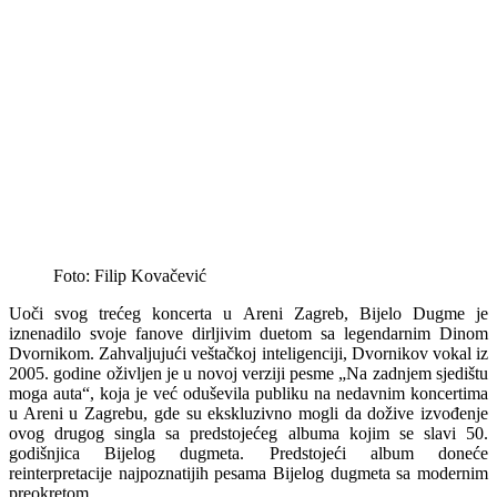
Foto: Filip Kovačević
Uoči svog trećeg koncerta u Areni Zagreb, Bijelo Dugme je
iznenadilo svoje fanove dirljivim duetom sa legendarnim Dinom
Dvornikom. Zahvaljujući veštačkoj inteligenciji, Dvornikov vokal iz
2005. godine oživljen je u novoj verziji pesme „Na zadnjem sjedištu
moga auta“, koja je već oduševila publiku na nedavnim koncertima
u Areni u Zagrebu, gde su ekskluzivno mogli da dožive izvođenje
ovog drugog singla sa predstojećeg albuma kojim se slavi 50.
godišnjica Bijelog dugmeta. Predstojeći album doneće
reinterpretacije najpoznatijih pesama Bijelog dugmeta sa modernim
preokretom.