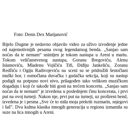
Foto: Denis Dex Marijanović
Bijelo Dugme je nedavno objavilo video za uživo izvođenje jedne
od najemotivnijih pesama ovog legendarnog benda. „Sanjao sam
noćas da te nemam“ snimljen je tokom nastupa u Areni u martu.
Tokom veličanstvenog nastupa, Goranu Bregoviću, Alenu
Islamoviću, Mladenu Vojičiću Tifi, Điđiju Jankeliću, Zoranu
Redžiću i Ogiju Radivojeviću na sceni su se pridružili šestočlani
muški hor, i osmočlana duvačka i gudačka sekcija, koji su nastup
podigli na potpuno novi nivo, prilagođen tako velikom muzičkom
događaju i koji će takođe biti gosti na trećem koncertu. „Sanjao sam
noćas da te nemam“ je izvedena u poslednjem činu koncerata, i prvi
put na ovoj turneji. Nakon nje, prvi put na turneji, uz prošireni bend,
izvedena je i pesma „Sve će to mila moja prekriti ruzmarin, snjegovi
i šaš”. Dva kultna klasika mnogih generacija u regionu izmamila su
suze na lica mnogih u Areni.