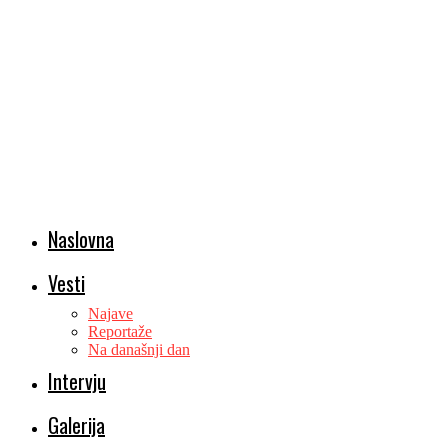
Naslovna
Vesti
Najave
Reportaže
Na današnji dan
Intervju
Galerija