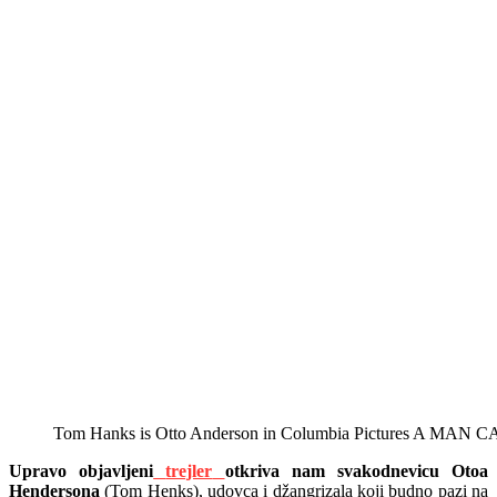
Tom Hanks is Otto Anderson in Columbia Pictures A MAN 
Upravo objavljeni
trejler
otkriva nam svakodnevicu Otoa
Hendersona
(Tom Henks), udovca i džangrizala koji budno pazi na