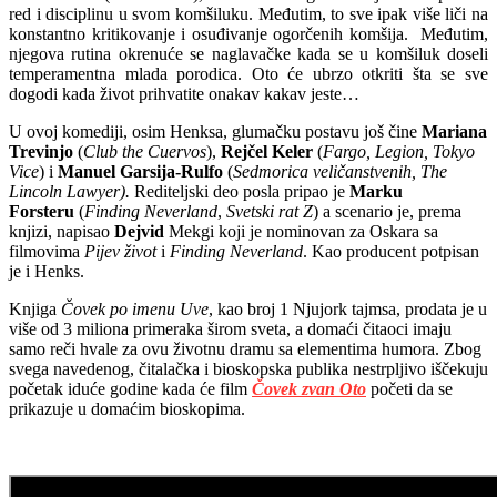
red i disciplinu u svom komšiluku. Međutim, to sve ipak više liči na
konstantno kritikovanje i osuđivanje ogorčenih komšija. Međutim,
njegova rutina okrenuće se naglavačke kada se u komšiluk doseli
temperamentna mlada porodica. Oto će ubrzo otkriti šta se sve
dogodi kada život prihvatite onakav kakav jeste…
U ovoj komediji, osim Henksa, glumačku postavu još čine
Mariana
Trevinjo
(
Club the Cuervos
),
Rejčel Keler
(
Fargo, Legion, Tokyo
Vice
) i
Manuel Garsija-Rulfo
(
Sedmorica veličanstvenih, The
Lincoln Lawyer).
Rediteljski deo posla pripao je
Marku
Forsteru
(
Finding Neverland
,
Svetski rat Z
) a scenario je, prema
knjizi, napisao
Dejvid
Mekgi koji je nominovan za Oskara sa
filmovima
Pijev život
i
Finding Neverland
. Kao producent potpisan
je i Henks.
Knjiga
Čovek po imenu Uve
, kao broj 1 Njujork tajmsa, prodata je u
više od 3 miliona primeraka širom sveta, a domaći čitaoci imaju
samo reči hvale za ovu životnu dramu sa elementima humora. Zbog
svega navedenog, čitalačka i bioskopska publika nestrpljivo iščekuju
početak iduće godine kada će film
Čovek zvan Oto
početi da se
prikazuje u domaćim bioskopima.