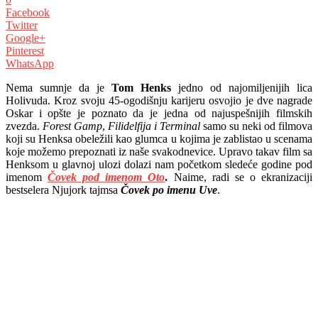
Facebook
Twitter
Google+
Pinterest
WhatsApp
Nema sumnje da je
Tom Henks
jedno od najomiljenijih lica
Holivuda. Kroz svoju 45-ogodišnju karijeru osvojio je dve nagrade
Oskar i opšte je poznato da je jedna od najuspešnijih filmskih
zvezda.
Forest Gamp
,
Filidelfija i
Terminal
samo su neki od filmova
koji su Henksa obeležili kao glumca u kojima je zablistao u scenama
koje možemo prepoznati iz naše svakodnevice. Upravo takav film sa
Henksom u glavnoj ulozi dolazi nam početkom sledeće godine pod
imenom
Čovek pod imenom Oto
.
Naime, radi se o ekranizaciji
bestselera Njujork tajmsa
Čovek po imenu Uve
.