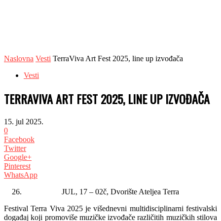
Naslovna
Vesti
TerraViva Art Fest 2025, line up izvođača
Vesti
TERRAVIVA ART FEST 2025, LINE UP IZVOĐAČA
15. jul 2025.
0
Facebook
Twitter
Google+
Pinterest
WhatsApp
JUL, 17 – 02č, Dvorište Ateljea Terra
Festival Terra Viva 2025 je višednevni multidisciplinarni festivalski
događaj koji promoviše muzičke izvođače različitih muzičkih stilova