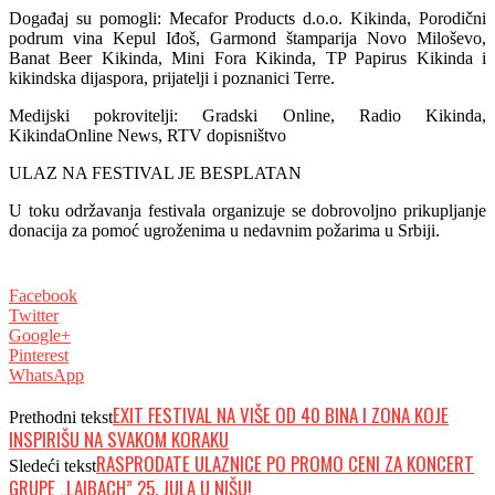
Događaj su pomogli: Mecafor Products d.o.o. Kikinda, Porodični
podrum vina Kepul Iđoš, Garmond štamparija Novo Miloševo,
Banat Beer Kikinda, Mini Fora Kikinda, TP Papirus Kikinda i
kikindska dijaspora, prijatelji i poznanici Terre.
Medijski pokrovitelji: Gradski Online, Radio Kikinda,
KikindaOnline News, RTV dopisništvo
ULAZ NA FESTIVAL JE BESPLATAN
U toku održavanja festivala organizuje se dobrovoljno prikupljanje
donacija za pomoć ugroženima u nedavnim požarima u Srbiji.
Facebook
Twitter
Google+
Pinterest
WhatsApp
EXIT FESTIVAL NA VIŠE OD 40 BINA I ZONA KOJE
Prethodni tekst
INSPIRIŠU NA SVAKOM KORAKU
RASPRODATE ULAZNICE PO PROMO CENI ZA KONCERT
Sledeći tekst
GRUPE „LAIBACH” 25. JULA U NIŠU!