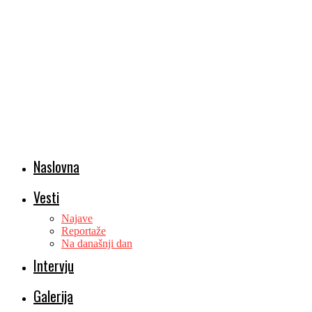
Naslovna
Vesti
Najave
Reportaže
Na današnji dan
Intervju
Galerija