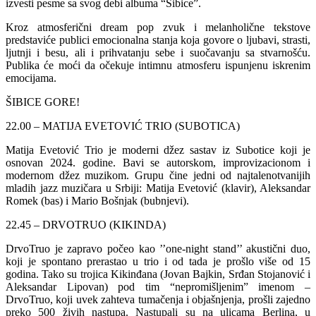
izvesti pesme sa svog debi albuma “Šibice”.
Kroz atmosferični dream pop zvuk i melanholične tekstove
predstaviće publici emocionalna stanja koja govore o ljubavi, strasti,
ljutnji i besu, ali i prihvatanju sebe i suočavanju sa stvarnošću.
Publika će moći da očekuje intimnu atmosferu ispunjenu iskrenim
emocijama.
ŠIBICE GORE!
22.00 – MATIJA EVETOVIĆ TRIO (SUBOTICA)
Matija Evetović Trio je moderni džez sastav iz Subotice koji je
osnovan 2024. godine. Bavi se autorskom, improvizacionom i
modernom džez muzikom. Grupu čine jedni od najtalenotvanijih
mladih jazz muzičara u Srbiji: Matija Evetović (klavir), Aleksandar
Romek (bas) i Mario Bošnjak (bubnjevi).
22.45 – DRVOTRUO (KIKINDA)
DrvoTruo je zapravo počeo kao ’’one-night stand’’ akustični duo,
koji je spontano prerastao u trio i od tada je prošlo više od 15
godina. Tako su trojica Kikinđana (Jovan Bajkin, Srđan Stojanović i
Aleksandar Lipovan) pod tim “nepromišljenim” imenom –
DrvoTruo, koji uvek zahteva tumačenja i objašnjenja, prošli zajedno
preko 500 živih nastupa. Nastupali su na ulicama Berlina, u