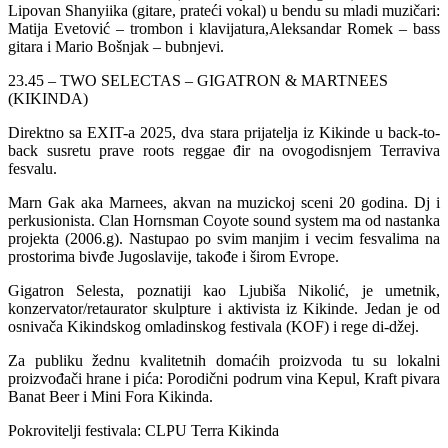
Lipovan Shanyiika (gitare, prateći vokal) u bendu su mladi muzičari:
Matija Evetović – trombon i klavijatura,Aleksandar Romek – bass
gitara i Mario Bošnjak – bubnjevi.
23.45 – TWO SELECTAS – GIGATRON & MARTNEES
(KIKINDA)
Direktno sa EXIT-a 2025, dva stara prijatelja iz Kikinde u back-to-
back susretu prave roots reggae đir na ovogodisnjem Terraviva
fesvalu.
Marn Gak aka Marnees, akvan na muzickoj sceni 20 godina. Dj i
perkusionista. Clan Hornsman Coyote sound system ma od nastanka
projekta (2006.g). Nastupao po svim manjim i vecim fesvalima na
prostorima bivđe Jugoslavije, takođe i širom Evrope.
Gigatron Selesta, poznatiji kao Ljubiša Nikolić, je umetnik,
konzervator/retaurator skulpture i aktivista iz Kikinde. Jedan je od
osnivača Kikindskog omladinskog festivala (KOF) i rege di-džej.
Za publiku žednu kvalitetnih domaćih proizvoda tu su lokalni
proizvođači hrane i pića: Porodični podrum vina Kepul, Kraft pivara
Banat Beer i Mini Fora Kikinda.
Pokrovitelji festivala: CLPU Terra Kikinda