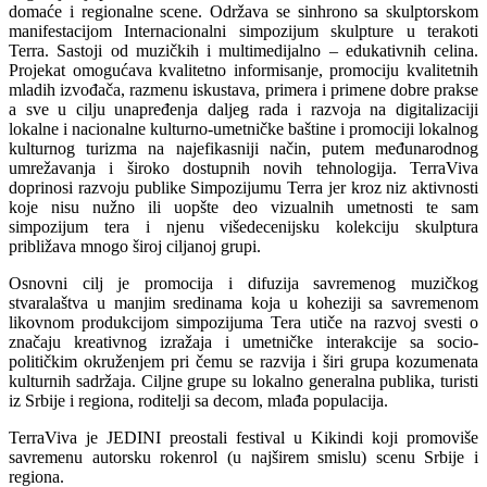
domaće i regionalne scene. Održava se sinhrono sa skulptorskom
manifestacijom Internacionalni simpozijum skulpture u terakoti
Terra. Sastoji od muzičkih i multimedijalno – edukativnih celina.
Projekat omogućava kvalitetno informisanje, promociju kvalitetnih
mladih izvođača, razmenu iskustava, primera i primene dobre prakse
a sve u cilju unapređenja daljeg rada i razvoja na digitalizaciji
lokalne i nacionalne kulturno-umetničke baštine i promociji lokalnog
kulturnog turizma na najefikasniji način, putem međunarodnog
umrežavanja i široko dostupnih novih tehnologija. TerraViva
doprinosi razvoju publike Simpozijumu Terra jer kroz niz aktivnosti
koje nisu nužno ili uopšte deo vizualnih umetnosti te sam
simpozijum tera i njenu višedecenijsku kolekciju skulptura
približava mnogo široj ciljanoj grupi.
Osnovni cilj je promocija i difuzija savremenog muzičkog
stvaralaštva u manjim sredinama koja u koheziji sa savremenom
likovnom produkcijom simpozijuma Tera utiče na razvoj svesti o
značaju kreativnog izražaja i umetničke interakcije sa socio-
političkim okruženjem pri čemu se razvija i širi grupa kozumenata
kulturnih sadržaja. Ciljne grupe su lokalno generalna publika, turisti
iz Srbije i regiona, roditelji sa decom, mlađa populacija.
TerraViva je JEDINI preostali festival u Kikindi koji promoviše
savremenu autorsku rokenrol (u najširem smislu) scenu Srbije i
regiona.