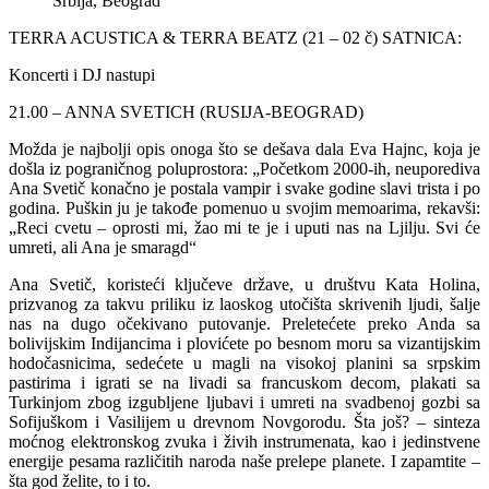
Srbija, Beograd
TERRA ACUSTICA & TERRA BEATZ (21 – 02 č) SATNICA:
Koncerti i DJ nastupi
21.00 – ANNA SVETICH (RUSIJA-BEOGRAD)
Možda je najbolji opis onoga što se dešava dala Eva Hajnc, koja je
došla iz pograničnog poluprostora: „Početkom 2000-ih, neuporediva
Ana Svetič konačno je postala vampir i svake godine slavi trista i po
godina. Puškin ju je takođe pomenuo u svojim memoarima, rekavši:
„Reci cvetu – oprosti mi, žao mi te je i uputi nas na Ljilju. Svi će
umreti, ali Ana je smaragd“
Ana Svetič, koristeći ključeve države, u društvu Kata Holina,
prizvanog za takvu priliku iz laoskog utočišta skrivenih ljudi, šalje
nas na dugo očekivano putovanje. Preletećete preko Anda sa
bolivijskim Indijancima i plovićete po besnom moru sa vizantijskim
hodočasnicima, sedećete u magli na visokoj planini sa srpskim
pastirima i igrati se na livadi sa francuskom decom, plakati sa
Turkinjom zbog izgubljene ljubavi i umreti na svadbenoj gozbi sa
Sofijuškom i Vasilijem u drevnom Novgorodu. Šta još? – sinteza
moćnog elektronskog zvuka i živih instrumenata, kao i jedinstvene
energije pesama različitih naroda naše prelepe planete. I zapamtite –
šta god želite, to i to.