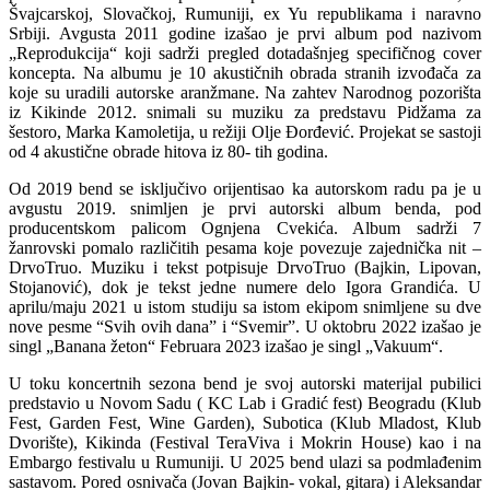
Švajcarskoj, Slovačkoj, Rumuniji, ex Yu republikama i naravno
Srbiji. Avgusta 2011 godine izašao je prvi album pod nazivom
„Reprodukcija“ koji sadrži pregled dotadašnjeg specifičnog cover
koncepta. Na albumu je 10 akustičnih obrada stranih izvođača za
koje su uradili autorske aranžmane. Na zahtev Narodnog pozorišta
iz Kikinde 2012. snimali su muziku za predstavu Pidžama za
šestoro, Marka Kamoletija, u režiji Olje Đorđević. Projekat se sastoji
od 4 akustične obrade hitova iz 80- tih godina.
Od 2019 bend se isključivo orijentisao ka autorskom radu pa je u
avgustu 2019. snimljen je prvi autorski album benda, pod
producentskom palicom Ognjena Cvekića. Album sadrži 7
žanrovski pomalo različitih pesama koje povezuje zajednička nit –
DrvoTruo. Muziku i tekst potpisuje DrvoTruo (Bajkin, Lipovan,
Stojanović), dok je tekst jedne numere delo Igora Grandića. U
aprilu/maju 2021 u istom studiju sa istom ekipom snimljene su dve
nove pesme “Svih ovih dana” i “Svemir”. U oktobru 2022 izašao je
singl „Banana žeton“ Februara 2023 izašao je singl „Vakuum“.
U toku koncertnih sezona bend je svoj autorski materijal pubilici
predstavio u Novom Sadu ( KC Lab i Gradić fest) Beogradu (Klub
Fest, Garden Fest, Wine Garden), Subotica (Klub Mladost, Klub
Dvorište), Kikinda (Festival TeraViva i Mokrin House) kao i na
Embargo festivalu u Rumuniji. U 2025 bend ulazi sa podmlađenim
sastavom. Pored osnivača (Jovan Bajkin- vokal, gitara) i Aleksandar