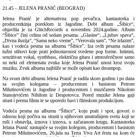
21.45 – JELENA PRANIĆ (BEOGRAD)
Jelena Pranić je alternativna pop pevačica, kantautorka i
producentkinja poreklom iz Jagodine. Debi album „Šibice“,
objavlila je za GlitchRecords u novembru 2024.godine. Album
“Šibice” čini celinu od sedam pesama. „Glasine“, „Ljubav spava“,
„Divna iluzija“, “Sama neko vreme”, “Verovala sam”, “Ne izlazim”,
kao i vodeća pesma na albumu “Šibice”. Iza ovih pesama nalaze
tužni stihovi koje prati jednostavnost svedene pop forme. Intimni,
senzitivan vokal, synthbass, električna gitara i atmosferičnost samo
su neki od elemenata zvuka koje Jelena Pranić unosi kroz svoju
muziku. Zvuk albuma najbliže se može opisati kao dreampop.
Na svom debi albumu Jelena Pranić je radila skoro godinu i po dana
sa svojim kolegama – producentom i basistom Petrom
Milutinovićem iz Jagodine i producentom i muzičarem Nikolom
Stanojevićem Nihilom iz Despotovca. Pored muzike Jelena gaji
strast i prema filmu te se uporedo bavi i filmskom produkcijom.
Vodeća pesma na albumu “Šibice”, koju prati i spot, govori o
odnosu koji počiva na strasti u njihovom unutrašnjem svetu koji se
ruši i obnavlja, iznova i iznova, u začaranom krugu. Kantautorka
Jelana Pranić nastupiće sa svojim kolegom, producentom i basistom
Petrom Milutinovićem, 26.jula na Terra Viva Art festu na kom će