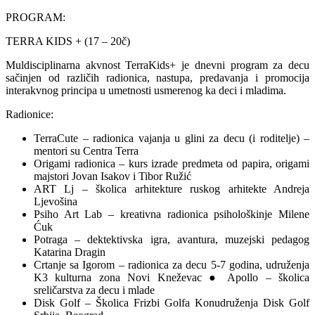
PROGRAM:
TERRA KIDS + (17 – 20č)
Muldisciplinarna akvnost TerraKids+ je dnevni program za decu
sačinjen od različih radionica, nastupa, predavanja i promocija
interakvnog principa u umetnosti usmerenog ka deci i mladima.
Radionice:
TerraCute – radionica vajanja u glini za decu (i roditelje) –
mentori su Centra Terra
Origami radionica – kurs izrade predmeta od papira, origami
majstori Jovan Isakov i Tibor Ružić
ART Lj – školica arhitekture ruskog arhitekte Andreja
Ljevošina
Psiho Art Lab – kreativna radionica psihološkinje Milene
Ćuk
Potraga – dektektivska igra, avantura, muzejski pedagog
Katarina Dragin
Crtanje sa Igorom – radionica za decu 5-7 godina, udruženja
K3 kulturna zona Novi Kneževac ● Apollo – školica
sreličarstva za decu i mlade
Disk Golf – Školica Frizbi Golfa Konudruženja Disk Golf