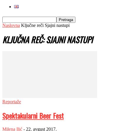
Naslovna
Ključne reči
Sjajni nastupi
KLJUČNA REČ: SJAJNI NASTUPI
Reportaže
Spektakularni Beer Fest
Milena Ilić
-
22. avgust 2017.