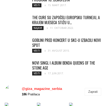
15. MART 2017.
VESTI
THE CURE SU ZAPOČELI EUROPSKU TURNEJU, A
KRAJEM MJESECA STIŽU U...
11. OKTOBAR 2022.
NAJAVE
GOBLINI PRED KONCERT U SKC-U IZBACILI NOVI
SPOT
31. AVGUST 2015.
VESTI
NOVI SINGL I ALBUM BENDA QUEENS OF THE
STONE AGE
17. JUN 2017.
VESTI
@giza_magazine_serbia
Zaprati
186
Pratilaca