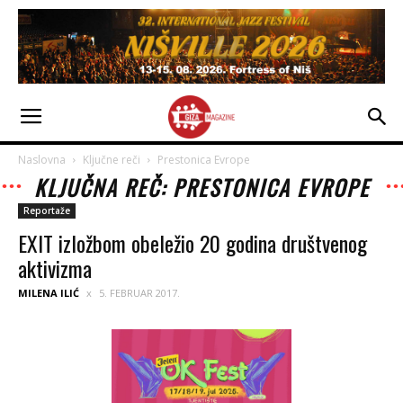
Naslovna
Ključne reči
Prestonica Evrope
KLJUČNA REČ: PRESTONICA EVROPE
Reportaže
EXIT izložbom obeležio 20 godina društvenog
aktivizma
MILENA ILIĆ
5. FEBRUAR 2017.