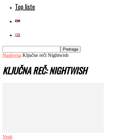
Top liste
Naslovna
Ključne reči
Nightwish
KLJUČNA REČ: NIGHTWISH
Vesti