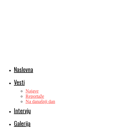
Naslovna
Vesti
Najave
Reportaže
Na današnji dan
Intervju
Galerija