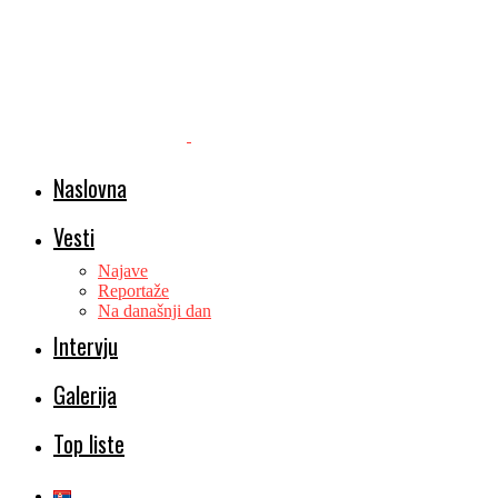
Naslovna
Vesti
Najave
Reportaže
Na današnji dan
Intervju
Galerija
Top liste