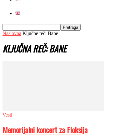
Naslovna
Ključne reči
Bane
KLJUČNA REČ: BANE
Vesti
Memorijalni koncert za Floksija