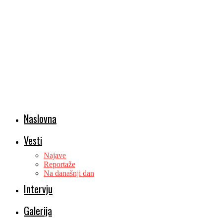
Naslovna
Vesti
Najave
Reportaže
Na današnji dan
Intervju
Galerija