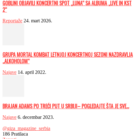
GOBLINI OBJAVILI KONCERTNI SPOT „LUNA“ SA ALBUMA „LIVE IN KST
2“
Reportaže
24. mart 2026.
GRUPA MORTAL KOMBAT LETNJOJ KONCERTNOJ SEZONI NAZDRAVLJA
,,ALKOHOLOM“
Najave
14. april 2022.
BRAJAN ADAMS PO TREĆI PUT U SRBIJI– POGLEDAJTE ŠTA JE SVE...
Najave
6. decembar 2023.
@giza_magazine_serbia
186
Pratilaca