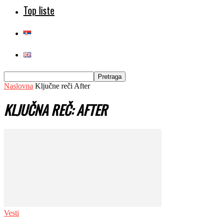
Top liste
Naslovna
Ključne reči
After
KLJUČNA REČ: AFTER
Vesti