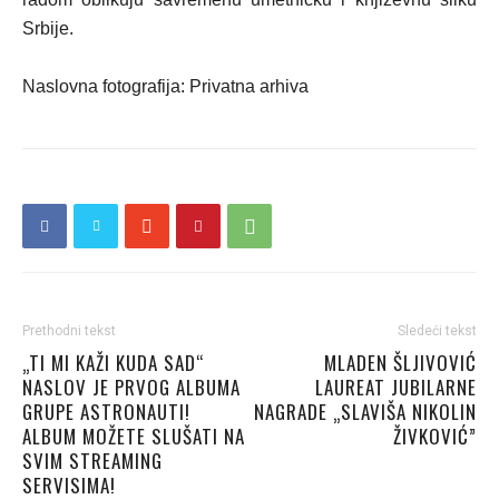
Srbije.
Naslovna fotografija: Privatna arhiva
Prethodni tekst
Sledeći tekst
„TI MI KAŽI KUDA SAD“
MLADEN ŠLJIVOVIĆ
NASLOV JE PRVOG ALBUMA
LAUREAT JUBILARNE
GRUPE ASTRONAUTI!
NAGRADE „SLAVIŠA NIKOLIN
ALBUM MOŽETE SLUŠATI NA
ŽIVKOVIĆ”
SVIM STREAMING
SERVISIMA!