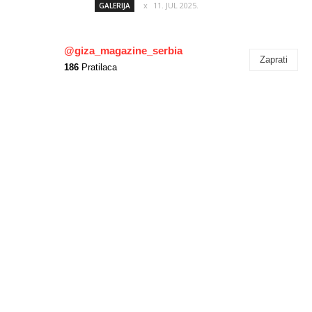
11. JUL 2025.
GALERIJA
@giza_magazine_serbia
Zaprati
186
Pratilaca