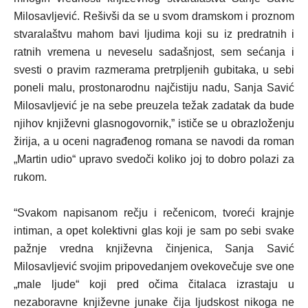
Milosavljević. Rešivši da se u svom dramskom i proznom
stvaralaštvu mahom bavi ljudima koji su iz predratnih i
ratnih vremena u neveselu sadašnjost, sem sećanja i
svesti o pravim razmerama pretrpljenih gubitaka, u sebi
poneli malu, prostonarodnu najčistiju nadu,
Sanja Savić
Milosavljević
je na sebe preuzela težak zadatak da bude
njihov književni glasnogovornik
,
”
ističe se u
obrazloženju
žirija,
a u oceni nagrađenog romana se navodi da
roman
„Martin udio“
upravo svedoči koliko joj to dobro polazi za
rukom.
“Svakom napisanom rečju i rečenicom, tvoreći krajnje
intiman, a opet kolektivni glas koji je sam po sebi svake
pažnje vredna književna činjenica, Sanja Savić
Milosavljević svojim pripovedanjem ovekovečuje sve one
„male ljude“ koji pred očima čitalaca izrastaju u
nezaboravne književne junake čija ljudskost nikoga ne