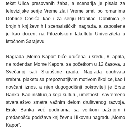
tekst
Ulica presovanih žaba
, a scenarija je pisala za
televizijske serije
Vreme zla
i
Vreme smrti
po romanima
Dobrice Ćosića, kao i za seriju
Branilac
. Dobitnica je
brojnih književnih i scenarističkih nagrada, a zaposlena
je kao docent na Filozofskom fakultetu Univerziteta u
Istočnom Sarajevu.
Nagrada „Momo Kapor“ biće uručena
u sredu, 8. aprila
,
na rođendan Mome Kapora,
sa početkom u 12 časova
, u
Svečanoj sali Skupštine grada
. Nagrada obuhvata
srebrnu plaketu sa prepoznatljivim motivom školice, kao i
novčani iznos, a njen dugogodišnji pokrovitelj je
Erste
Banka
. Kao institucija koja kulturu, umetnost i savremeno
stvaralaštvo smatra važnim delom društvenog razvoja,
Erste Banka već godinama sa velikom pažnjom i
predanošću podržava književnu i likovnu nagradu „Momo
Kapor“.