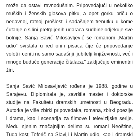
može da ostavi ravnodušnim. Pripovedajući u nekoliko
muških i ženskih glasova pitku, a opet gorku priču o
nedavnoj, ratnoj prošlosti i sadašnjem trenutku u kome
ćutanje o silini pretrpljenih udaraca sudbine odjekuje sve
bolnije, Sanja Savić Milosavljević se romanom „Martin
udio“ svrstala u red onih pisaca čije će pripovedanje
voleti i ceniti ne samo sadašnji ljubitelji književnosti, već i
mnoge buduće generacije čitalac
a,
”
zaključuje eminentni
žiri
.
Sanja Savić Milosavljević
rođena je 1988. godine u
Sarajevu. Diplomirala je, završila master i doktorske
studije na Fakultetu dramskih umetnosti u Beogradu.
Autorka je više zbirki pripovedaka, romana, zbirki poezije
i drama, kao i scenarija za filmove i televizijske serije.
Među njenim značajnijim delima su romani
Neoštine
,
Tuđa kost
,
Teferič na Slaviji
i
Martin udio
, kao i dramski