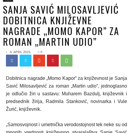
SANJA SAVIĆ MILOSAVLJEVIĆ
DOBITNICA KNJIŽEVNE
NAGRADE „MOMO KAPOR” ZA
ROMAN „MARTIN UDIO”
4. APRIL 2026.
0
Dobitnica nagrade „Momo Kapor“ za književnost
je
Sanja
Savić Milosavljević
za roman
„Martin udio“
, jednoglasno
je odlučio žiri u sastavu:
Muharem Bazdulj
, književnik i
predsednik žirija,
Radmila Stanković
, novinarka i
Vule
Žurić
, književnik.
„Samosvojnost i umetnička verodostojnost tek neke su od
mnogih vrednosti književnog stvaralaštva Sanje Savić