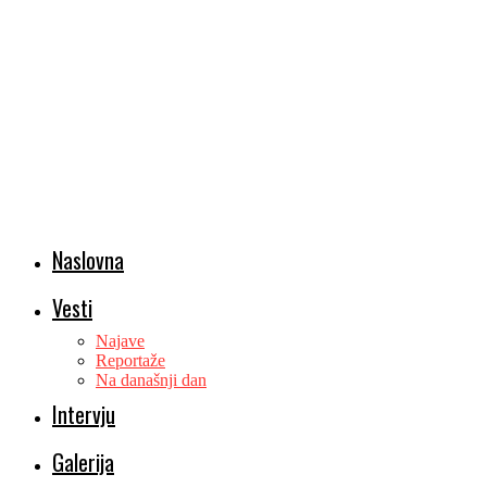
Naslovna
Vesti
Najave
Reportaže
Na današnji dan
Intervju
Galerija