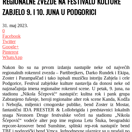
REGIONALNE ZVEZDE NA FESTIVALU KULTURE
ZABJELO 9. I 10. JUNA U PODGORICI
31. maj 2023.
0
Facebook
Twitter
Google+
Pinterest
WhatsApp
Nakon što su na prvom izdanju nastupile neke od najvećih
regionalnih rokenrol zvezda – Partibrejkers, Darko Rundek i Ekipa,
Zoster i Parampaščad i tako ispisali muzičku istoriju Zabjela i cele
Podgorice, Festival zabjelske kulture nastavlja da donosi neke od
najznačajnija imena regionalne rokenrol scene. U petak, 9. juna, na
stadionu „Nikola Šćepović“ nastupiće: kultna rok i pank grupa
Zabranjeno fušenje, heroji regionalne alter rok scene Kanda, Kodža
i Nebojša, miljenici crnogorske publike, bend Zoster iz Mostar,
fantastični IDA PRESTER & Lollobrigida i predstavnici lokalnih
snaga Neonoen Druge festivalske večeri na stadionu „Nikola
Šćepović“ vodeće alter pop ime regiona Letu Štuka, beogradski
repcore-krosover bend Sunshine, splitski rep-rok nastupiće bend
TBF i podgorički bend Vrpca. Jednodnevne ulaznice su u prodaji po