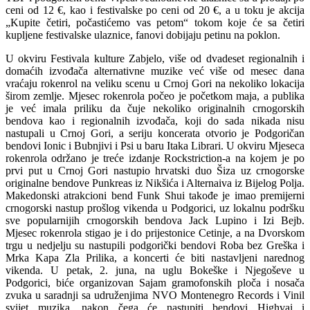
ceni od 12 €, kao i festivalske po ceni od 20 €, a u toku je akcija
„Kupite četiri, počastićemo vas petom“ tokom koje će sa četiri
kupljene festivalske ulaznice, fanovi dobijaju petinu na poklon.
U okviru Festivala kulture Zabjelo, više od dvadeset regionalnih i
domaćih izvođača alternativne muzike već više od mesec dana
vraćaju rokenrol na veliku scenu u Crnoj Gori na nekoliko lokacija
širom zemlje. Mjesec rokenrola počeo je početkom maja, a publika
je već imala priliku da čuje nekoliko originalnih crnogorskih
bendova kao i regionalnih izvođača, koji do sada nikada nisu
nastupali u Crnoj Gori, a seriju koncerata otvorio je Podgoričan
bendovi Ionic i Bubnjivi i Psi u baru Itaka Librari. U okviru Mjeseca
rokenrola održano je treće izdanje Rockstriction-a na kojem je po
prvi put u Crnoj Gori nastupio hrvatski duo Šiza uz crnogorske
originalne bendove Punkreas iz Nikšića i Alternaiva iz Bijelog Polja.
Makedonski atrakcioni bend Funk Shui takođe je imao premijerni
crnogorski nastup prošlog vikenda u Podgorici, uz lokalnu podršku
sve popularnijih crnogorskih bendova Jack Lupino i Izi Bejb.
Mjesec rokenrola stigao je i do prijestonice Cetinje, a na Dvorskom
trgu u nedjelju su nastupili podgorički bendovi Roba bez Greška i
Mrka Kapa Zla Prilika, a koncerti će biti nastavljeni narednog
vikenda. U petak, 2. juna, na uglu Bokeške i Njegoševe u
Podgorici, biće organizovan Sajam gramofonskih ploča i nosača
zvuka u saradnji sa udruženjima NVO Montenegro Records i Vinil
svijet muzika, nakon čega će nastupiti bendovi Highvai i