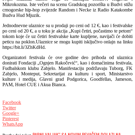
Mikrokozma. Iste večeri na scenu Gradskog pozorišta u Budvi stižu
crnogorske hip-hop zvijezde Random i Necke iz Radio Katakombe
Budva Hud Mjuzik.
Jednodnevne ulaznice su u prodaji po ceni od 12 €, kao i festivalske
po ceni od 20 €, a u toku je akcija „Kupi četiri, počastimo te petom“
tokom koje će uz četiri festivalske karte kupljene, navijači će dobiti
peticu na poklon.Ulaznice se mogu kupiti isključivo onlajn na linku
https://bit.li/3ZhKdHd.
Organizatori festivala će ove godine deo prihoda od ulaznica
donirati Fondaciji „Ognjen Rakočević“, kao i domaćinima festivala,
Fudbalskom klubu Zabjelo. Manifestaciju podržavaju Tuborg, FK
Zabjelo, Monteput, Sekretarijat za kulturu i sport, Ministarstvo
kulture i medija, Glavni grad Podgorica, Goodfellas, Jameson,
PAM, Hotel CUE i Akua Bianca.
Facebook
Twitter
Google+
Pinterest
WhatsApp
„PARNI VALJAK“ SA NOVIM PEVAČEM DOLAZI NA