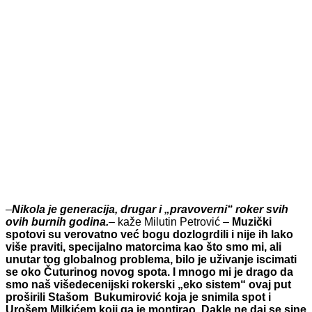
–
Nikola je generacija, drugar i „pravoverni“ roker svih
ovih burnih godina.
–
kaže Milutin Petrović
–
Muzički
spotovi su verovatno već bogu dozlogrdili i nije ih lako
više praviti, specijalno matorcima kao što smo mi, ali
unutar tog globalnog problema, bilo je uživanje iscimati
se oko Čuturinog novog spota. I mnogo mi je drago da
smo naš višedecenijski rokerski „eko sistem“ ovaj put
proširili Stašom Bukumirović koja je snimila spot i
Urošem Milkićem koji ga je montirao. Dakle ne daj se sine