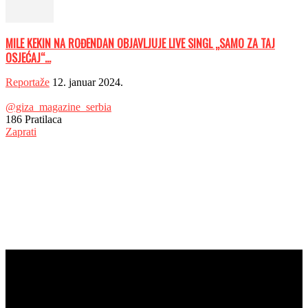
MILE KEKIN NA ROĐENDAN OBJAVLJUJE LIVE SINGL „SAMO ZA TAJ
OSJEĆAJ“...
Reportaže
12. januar 2024.
@giza_magazine_serbia
186
Pratilaca
Zaprati