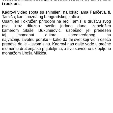
i rock on.-
Kadrovi video spota su snimljeni na lokacijama Pančeva, tj.
Tamiša, kao i poznatog beogradskog kafića.
Osamljen i okružen prirodom na reci Tamiš, u društvu svog
psa, kroz difuzno svetlo jednog dana, zabeležen
kamerom Staše Bukumirović, uspešno je prenesen
taj momenat autora, usredsređenog na
najvažniju životnu poruku – kako da taj svet koji vidi i oseća
prenese dalje – svom sinu. Kadrovi nas dalje vode u srećne
momente druženja sa prijateljima, a sve savršeno uklopljeno
montažom Uroša Milkića.