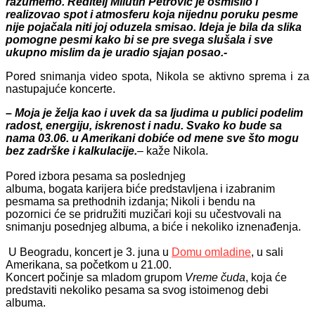
razumemo. Reditelj Milutin Petrović je osmislio i
realizovao spot i atmosferu koja nijednu poruku pesme
nije pojačala niti joj oduzela smisao. Ideja je bila da slika
pomogne pesmi kako bi se pre svega slušala i sve
ukupno mislim da je uradio sjajan posao.-
Pored snimanja video spota, Nikola se aktivno sprema i za
nastupajuće koncerte.
–
Moja je želja kao i uvek da sa ljudima u publici podelim
radost, energiju, iskrenost i nadu. Svako ko bude sa
nama 03.06. u Amerikani dobiće od mene sve što mogu
bez zadrške i kalkulacije.
–
kaže Nikola.
Pored izbora pesama sa poslednjeg
albuma, bogata karijera biće
predstavljena i izabranim
pesmama sa prethodnih izdanja; Nikoli i bendu na
pozornici će se pridružiti
muzičari koji su učestvovali na
snimanju posednjeg albuma, a biće i nekoliko iznenađenja.
U Beogradu, koncert je 3. juna u
Domu omladine
, u sali
Amerikana, sa početkom u 21.00.
Koncert počinje sa mladom grupom
Vreme čuda
, koja će
predstaviti nekoliko pesama sa svog istoimenog debi
albuma.