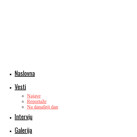
Naslovna
Vesti
Najave
Reportaže
Na današnji dan
Intervju
Galerija