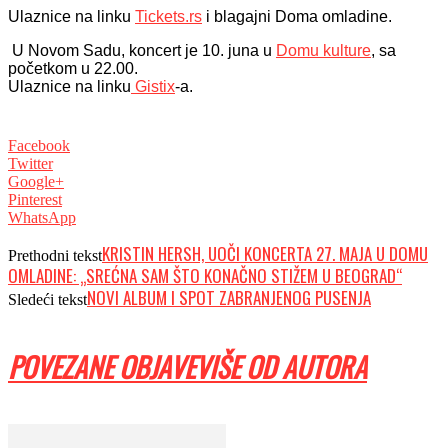
Ulaznice na linku
Tickets.rs
i blagajni Doma omladine.
U Novom Sadu, koncert je 10. juna u
Domu kulture
, sa
početkom u 22.00.
Ulaznice na linku
Gistix
-a.
Facebook
Twitter
Google+
Pinterest
WhatsApp
KRISTIN HERSH, UOČI KONCERTA 27. MAJA U DOMU
Prethodni tekst
OMLADINE: „SREĆNA SAM ŠTO KONAČNO STIŽEM U BEOGRAD“
NOVI ALBUM I SPOT ZABRANJENOG PUSENJA
Sledeći tekst
POVEZANE OBJAVE
VIŠE OD AUTORA