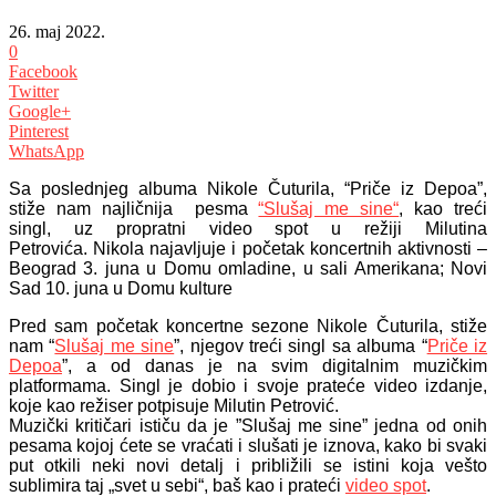
26. maj 2022.
0
Facebook
Twitter
Google+
Pinterest
WhatsApp
Sa poslednjeg albuma Nikole
Čuturila, “Priče iz Depoa”,
stiže nam najličnija pesma
“Slušaj me sine“
, kao treći
singl, uz propratni video spot u režiji Milutina
Petrovića. Nikola najavljuje i početak koncertnih aktivnosti –
Beograd 3. juna u Domu omladine, u sali Amerikana; Novi
Sad 10. juna u Domu kulture
Pred sam početak koncertne sezone Nikole Čuturila, stiže
nam “
Slušaj me sine
”, njegov treći singl sa albuma “
Priče iz
Depoa
”, a od danas je na svim digitalnim muzičkim
platformama. Singl je dobio i svoje prateće video izdanje,
koje kao režiser potpisuje Milutin Petrović.
Muzički kritičari ističu da je ”Slušaj me sine” jedna od onih
pesama kojoj ćete se vraćati i slušati je iznova, kako bi svaki
put otkili neki novi detalj i približili se istini koja vešto
sublimira taj „svet u sebi“, baš kao i prateći
video spot
.