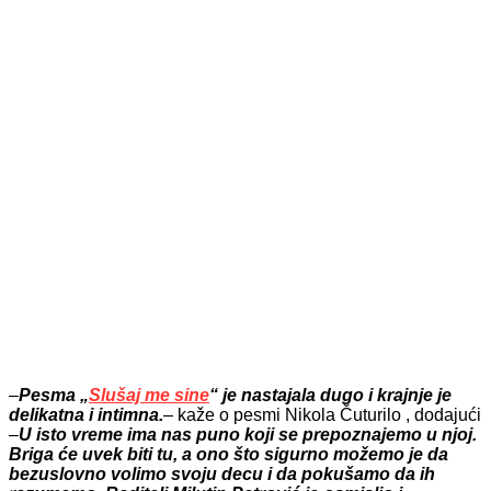
–
Pesma „
Slušaj me sine
“ je nastajala dugo i krajnje je
delikatna i intimna.
– kaže o pesmi Nikola Čuturilo , dodajući
–
U isto vreme ima nas puno koji se prepoznajemo u njoj.
Briga će uvek biti tu, a ono što sigurno možemo je da
bezuslovno volimo svoju decu i da pokušamo da ih