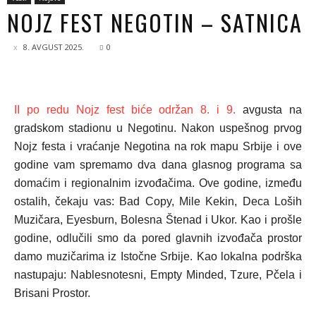
NOJZ FEST NEGOTIN – SATNICA
8. AVGUST 2025.
0
II po redu Nojz fest biće održan 8. i 9.
avgusta na
gradskom stadionu u Negotinu. Nakon uspešnog prvog
Nojz festa i vraćanje Negotina na rok mapu Srbije i ove
godine vam spremamo dva dana glasnog programa sa
domaćim i regionalnim izvođačima. Ove godine, između
ostalih, čekaju vas:
Bad Copy, Mile Kekin, Deca Loših
Muzičara, Eyesburn, Bolesna Štenad i Ukor.
Kao i prošle
godine, odlučili smo da pored glavnih izvođača prostor
damo muzičarima iz Istočne Srbije. Kao lokalna podrška
nastupaju:
Nablesnotesni, Empty Minded, Tzure, Pčela i
Brisani Prostor.