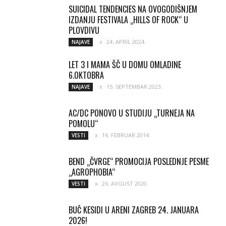
SUICIDAL TENDENCIES NA OVOGODIŠNJEM
IZDANJU FESTIVALA „HILLS OF ROCK“ U
PLOVDIVU
24. APRIL 2024.
NAJAVE
LET 3 I MAMA ŠČ U DOMU OMLADINE
6.OKTOBRA
15. SEPTEMBAR 2023.
NAJAVE
AC/DC PONOVO U STUDIJU „TURNEJA NA
POMOLU“
16. FEBRUAR 2014.
VESTI
BEND „ČVRGE“ PROMOCIJA POSLEDNJE PESME
„AGROPHOBIA“
26. AVGUST 2020.
VESTI
BUČ KESIDI U ARENI ZAGREB 24. JANUARA
2026!