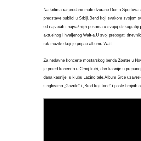
Na krilima rasprodane male dvorane Doma Sportova 
predstave publici u Srbiji.Bend koji svakom svojom sv
od najvećih i najvažnijih pesama u svojoj diskografi
aktuelnog i hvaljenog Walt-a.U svoj prebogati dnevnik
rok muzike koji je pripao albumu Walt.
Za nedavne koncerte mostarskog benda
Zoster
u Nov
je pored koncerta u Crnoj kući, dan kasnije u prepun
dana kasnije, u klubu Lazino tele.Album Srce uzavrelo
singlovima „Gavrilo“ i „Brod koji tone“ i posle brojnih