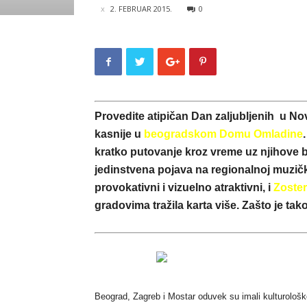
2. FEBRUAR 2015.
0
Provedite atipičan Dan zaljubljenih u N
kasnije u
beogradskom Domu Omladine
kratko putovanje kroz vreme uz njihov
jedinstvena pojava na regionalnoj muzičk
provokativni i vizuelno atraktivni, i
Zoster
gradovima tražila karta više. Zašto je tako 
Beograd, Zagreb i Mostar oduvek su imali kulturološke