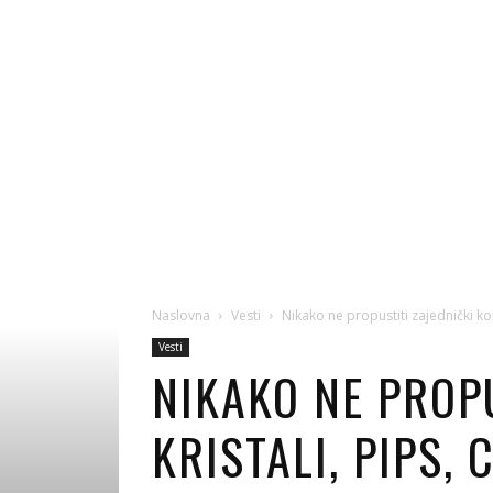
Naslovna
Vesti
Nikako ne propustiti zajednički konc
Vesti
NIKAKO NE PROP
KRISTALI, PIPS,