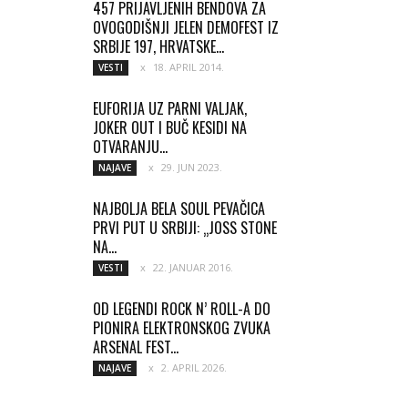
457 PRIJAVLJENIH BENDOVA ZA
OVOGODIŠNJI JELEN DEMOFEST IZ
SRBIJE 197, HRVATSKE...
18. APRIL 2014.
VESTI
EUFORIJA UZ PARNI VALJAK,
JOKER OUT I BUČ KESIDI NA
OTVARANJU...
29. JUN 2023.
NAJAVE
NAJBOLJA BELA SOUL PEVAČICA
PRVI PUT U SRBIJI: „JOSS STONE
NA...
22. JANUAR 2016.
VESTI
OD LEGENDI ROCK N’ ROLL-A DO
PIONIRA ELEKTRONSKOG ZVUKA
ARSENAL FEST...
2. APRIL 2026.
NAJAVE