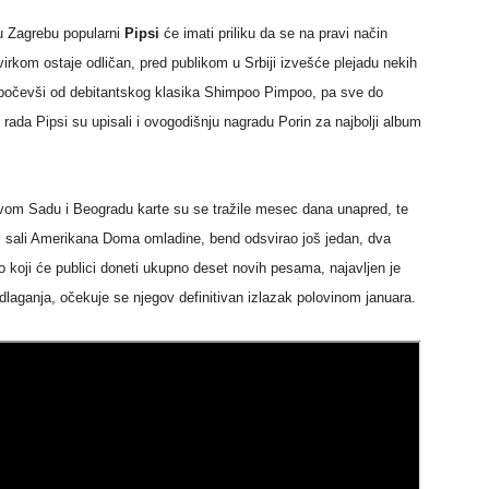
u Zagrebu popularni
Pipsi
će imati priliku da se na pravi način
irkom ostaje odličan, pred publikom u Srbiji izvešće plejadu nekih
ji počevši od debitantskog klasika Shimpoo Pimpoo, pa sve do
 rada Pipsi su upisali i ovogodišnju nagradu Porin za najbolji album
om Sadu i Beogradu karte su se tražile mesec dana unapred, te
oj sali Amerikana Doma omladine, bend odsvirao još jedan, dva
 koji će publici doneti ukupno deset novih pesama, najavljen je
 odlaganja, očekuje se njegov definitivan izlazak polovinom januara.