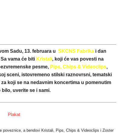
ovom Sadu, 13. februara u
SKCNS Fabrika
i dan
. Sa vama će biti
Kristali
, koji će vas povesti na
e bezvremenske pesme,
Pips, Chips & Videoclips
,
oj sceni, istovremeno stilski raznovrsni, tematski
za koji se na nedavnim koncertima u pomenutim
bilo, uverite se i sami.
 poveznice, a bendovi Kristali, Pips, Chips & Videoclips i Zoster