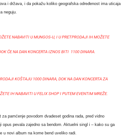
va i država, i da pokažu koliko geografska određenost ima uticaja
va neguju.
OŽETE NABAVITI U
MUNGOS-U,
I U PRETPRODAJI IH MOŽETE
 DOK ĆE NA DAN KONCERTA IZNOS BITI 1100 DINARA.
RODAJI KOŠTAJU 1000 DINARA, DOK NA DAN KONCERTA ZA
ŽETE IH NABAVITI U FELIX SHOP I PUTEM EVENTIM MREŽE.
t za pamćenje povodom dvadeset godina rada, pred vidno
i opus pevala zajedno sa bendom. Aktuelni singl i – kako su ga
ira je u novi album na kome bend uveliko radi.