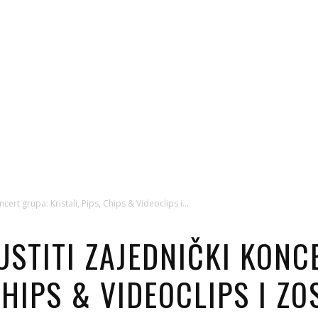
ert grupa: Kristali, Pips, Chips & Videoclips i...
USTITI ZAJEDNIČKI KONC
 CHIPS & VIDEOCLIPS I ZO