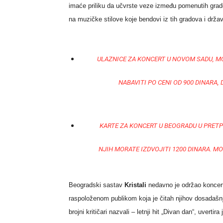
imaće priliku da učvrste veze između pomenutih grado
na muzičke stilove koje bendovi iz tih gradova i drža
ULAZNICE ZA KONCERT U NOVOM SADU, M
NABAVITI PO CENI OD 900 DINARA,
KARTE ZA KONCERT U BEOGRADU U PRETP
NJIH MORATE IZDVOJITI 1200 DINARA. MO
Beogradski sastav
Kristali
nedavno je održao koncer
raspoloženom publikom koja je čitah njihov dosadašnj
brojni kritičari nazvali – letnji hit „Divan dan“, uvert