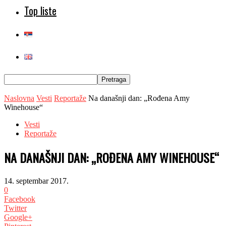
Top liste
Naslovna
Vesti
Reportaže
Na današnji dan: „Rođena Amy
Winehouse“
Vesti
Reportaže
NA DANAŠNJI DAN: „ROĐENA AMY WINEHOUSE“
14. septembar 2017.
0
Facebook
Twitter
Google+