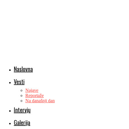
Naslovna
Vesti
Najave
Reportaže
Na današnji dan
Intervju
Galerija