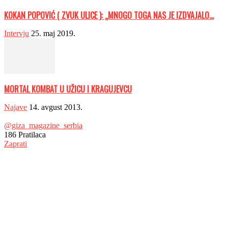
KOKAN POPOVIĆ ( ZVUK ULICE ): „MNOGO TOGA NAS JE IZDVAJALO...
Intervju
25. maj 2019.
MORTAL KOMBAT U UŽICU I KRAGUJEVCU
Najave
14. avgust 2013.
@giza_magazine_serbia
186
Pratilaca
Zaprati