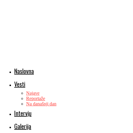
Naslovna
Vesti
Najave
Reportaže
Na današnji dan
Intervju
Galerija