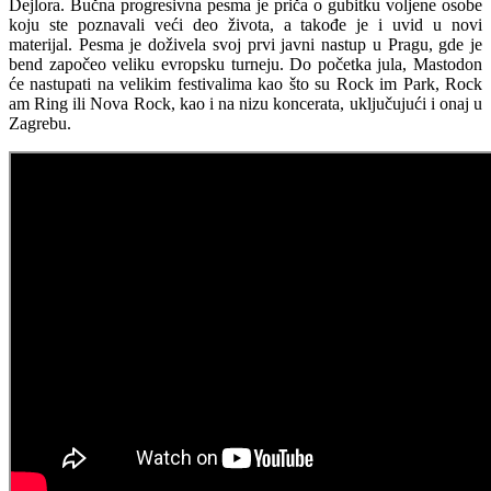
Dejlora. Bučna progresivna pesma je priča o gubitku voljene osobe
koju ste poznavali veći deo života, a takođe je i uvid u novi
materijal. Pesma je doživela svoj prvi javni nastup u Pragu, gde je
bend započeo veliku evropsku turneju. Do početka jula, Mastodon
će nastupati na velikim festivalima kao što su Rock im Park, Rock
am Ring ili Nova Rock, kao i na nizu koncerata, uključujući i onaj u
Zagrebu.