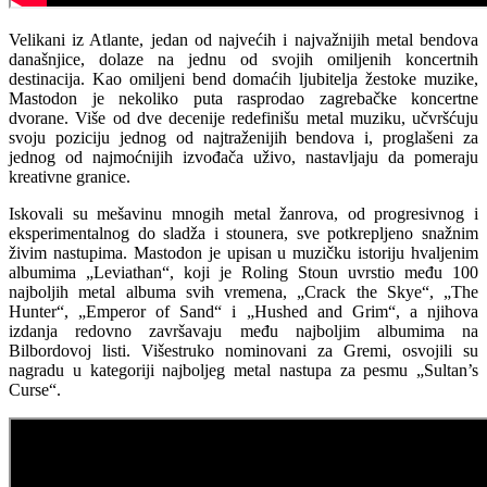
Velikani iz Atlante, jedan od najvećih i najvažnijih metal bendova
današnjice, dolaze na jednu od svojih omiljenih koncertnih
destinacija. Kao omiljeni bend domaćih ljubitelja žestoke muzike,
Mastodon je nekoliko puta rasprodao zagrebačke koncertne
dvorane. Više od dve decenije redefinišu metal muziku, učvršćuju
svoju poziciju jednog od najtraženijih bendova i, proglašeni za
jednog od najmoćnijih izvođača uživo, nastavljaju da pomeraju
kreativne granice.
Iskovali su mešavinu mnogih metal žanrova, od progresivnog i
eksperimentalnog do sladža i stounera, sve potkrepljeno snažnim
živim nastupima. Mastodon je upisan u muzičku istoriju hvaljenim
albumima „Leviathan“, koji je Roling Stoun uvrstio među 100
najboljih metal albuma svih vremena, „Crack the Skye“, „The
Hunter“, „Emperor of Sand“ i „Hushed and Grim“, a njihova
izdanja redovno završavaju među najboljim albumima na
Bilbordovoj listi. Višestruko nominovani za Gremi, osvojili su
nagradu u kategoriji najboljeg metal nastupa za pesmu „Sultan’s
Curse“.