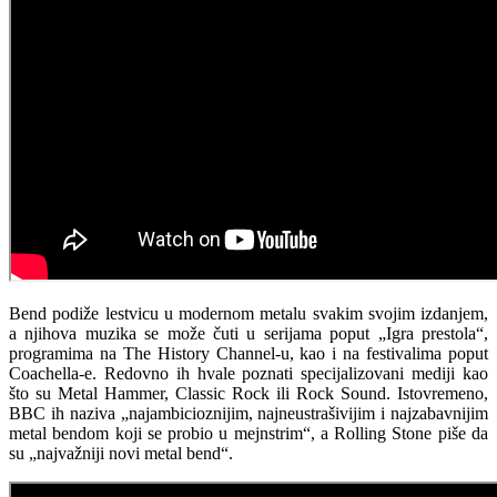
Bend podiže lestvicu u modernom metalu svakim svojim izdanjem,
a njihova muzika se može čuti u serijama poput „Igra prestola“,
programima na The History Channel-u, kao i na festivalima poput
Coachella-e. Redovno ih hvale poznati specijalizovani mediji kao
što su Metal Hammer, Classic Rock ili Rock Sound. Istovremeno,
BBC ih naziva „najambicioznijim, najneustrašivijim i najzabavnijim
metal bendom koji se probio u mejnstrim“, a Rolling Stone piše da
su „najvažniji novi metal bend“.