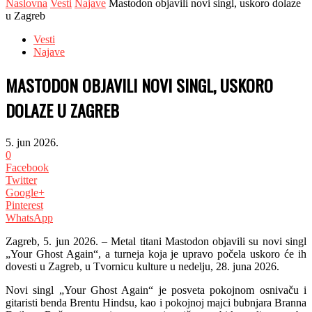
Naslovna
Vesti
Najave
Mastodon objavili novi singl, uskoro dolaze
u Zagreb
Vesti
Najave
MASTODON OBJAVILI NOVI SINGL, USKORO
DOLAZE U ZAGREB
5. jun 2026.
0
Facebook
Twitter
Google+
Pinterest
WhatsApp
Zagreb, 5. jun 2026. – Metal titani Mastodon objavili su novi singl
„Your Ghost Again“, a turneja koja je upravo počela uskoro će ih
dovesti u Zagreb, u Tvornicu kulture u nedelju, 28. juna 2026.
Novi singl „Your Ghost Again“ je posveta pokojnom osnivaču i
gitaristi benda Brentu Hindsu, kao i pokojnoj majci bubnjara Branna