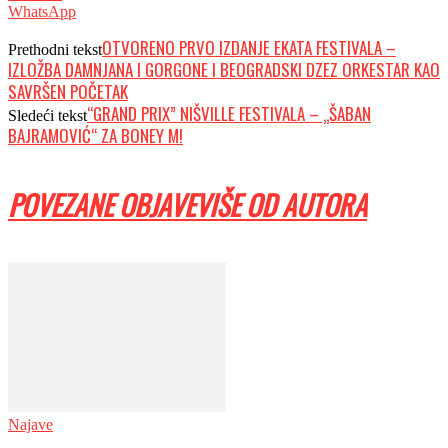
WhatsApp
OTVORENO PRVO IZDANJE EKATA FESTIVALA –
Prethodni tekst
IZLOŽBA DAMNJANA I GORGONE I BEOGRADSKI DZEZ ORKESTAR KAO
SAVRŠEN POČETAK
“GRAND PRIX” NIŠVILLE FESTIVALA – „ŠABAN
Sledeći tekst
BAJRAMOVIĆ“ ZA BONEY M!
POVEZANE OBJAVE
VIŠE OD AUTORA
Najave