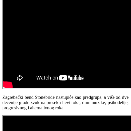
Zagrebački bend Stonebride nastupiće kao predgrupa, a više od dve
decenije grade zvuk na preseku hevi roka, dum muzike, psihodelije,
progresivnog i alternativnog roka.