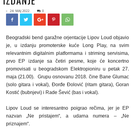
IZDANJE
24. MAJ 2022.
0
Beogradski bend garažne orjentacije Lipov Loud objavio
je, u izdanju promoterske kuće Long Play, na svim
relevantnim digitalnim platformama i striming servisima,
prvo EP izdanje sa četiri pesme, koje će koncertno
promovisati u beogradskom Elektropioniru u petak 27.
maja (21.00). Grupu osnovanu 2018. čine Bane Glumac
(solo gitara i vokal), Đorđe Đolović (ritam gitara), Goran
Kostić (bubnjevi) i Rade Šević (bas i vokal).
Lipov Loud se interesantno poigrao rečima, jer je EP
nazvan „Ne pristajem“, a udarna numera – „Ne
priznajem“.