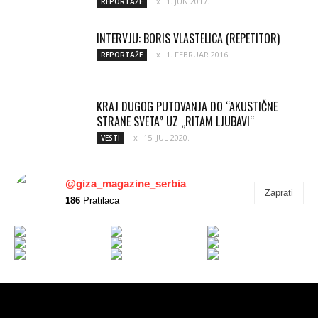
1. JUN 2017.
REPORTAŽE
INTERVJU: BORIS VLASTELICA (REPETITOR)
1. FEBRUAR 2016.
REPORTAŽE
KRAJ DUGOG PUTOVANJA DO “AKUSTIČNE
STRANE SVETA” UZ „RITAM LJUBAVI“
15. JUL 2020.
VESTI
@giza_magazine_serbia
Zaprati
186
Pratilaca