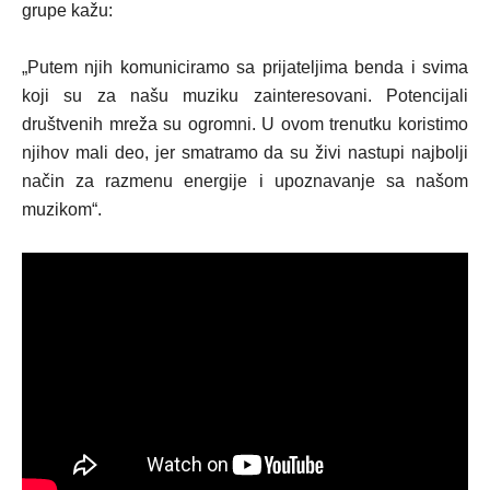
grupe kažu:
„Putem njih komuniciramo sa prijateljima benda i svima
koji su za našu muziku zainteresovani. Potencijali
društvenih mreža su ogromni. U ovom trenutku koristimo
njihov mali deo, jer smatramo da su živi nastupi najbolji
način za razmenu energije i upoznavanje sa našom
muzikom“.