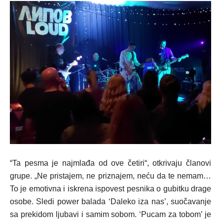
“Ta pesma je najmlađa od ove četiri“, otkrivaju članovi
grupe. „Ne pristajem, ne priznajem, neću da te nemam…
To je emotivna i iskrena ispovest pesnika o gubitku drage
osobe. Sledi power balada ‘Daleko iza nas’, suočavanje
sa prekidom ljubavi i samim sobom. ‘Pucam za tobom’ je