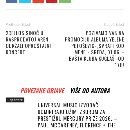
Prethodni tekst
Sledeći tekst
2CELLOS SINOĆ U
POZIVAMO VAS NA
RASPRODATOJ ARENI
PROMOCIJU ALBUMA YELENE
ODRŽALI OPROŠTAJNI
PETOŠEVIĆ-„SVRATI KOD
KONCERT
MENE“- SREDA, 01.06. -
BAŠTA KLUBA KUGLAŠ -OD
17H!
POVEZANE OBJAVE
VIŠE OD AUTORA
Reportaže
UNIVERSAL MUSIC IZVOĐAČI
DOMINIRAJU UŽIM IZBOROM ZA
PRESTIŽNU MERCURY PRIZE 2026. –
PAUL MCCARTNEY, FLORENCE + THE