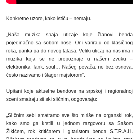
Konkretne uzore, kako ističu – nemaju.
„Naša muzika spaja uticaje koje članovi benda
pojedinačno sa sobom nose. Oni variraju od klasičnog
roka, panka pa do novog talasa. Veliki uticaj na nas ima i
muzika koja se ne prepoznaje u našem zvuku –
elektronika, fank, soul… Našeg pevača, ne bez osnova,
često nazivamo i šlager majstorom“.
Upitani koje aktuelne bendove na srpskoj i regionalnoj
sceni smatraju stilski sličnim, odgovaraju:
„Sličnim sebi smatramo sve što miriše na organski rok,
kako smo ga krstili u jednom razgovoru sa Sašom
Žikićem, rok kritičarem i gitaristom benda S.T.R.A.H.