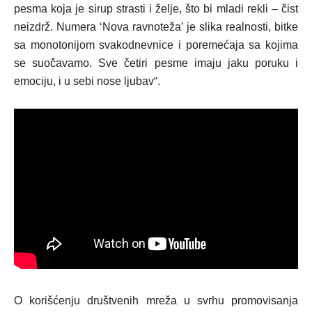
pesma koja je sirup strasti i želje, što bi mladi rekli – čist
neizdrž. Numera ‘Nova ravnoteža’ je slika realnosti, bitke
sa monotonijom svakodnevnice i poremećaja sa kojima
se suočavamo. Sve četiri pesme imaju jaku poruku i
emociju, i u sebi nose ljubav“.
O korišćenju društvenih mreža u svrhu promovisanja