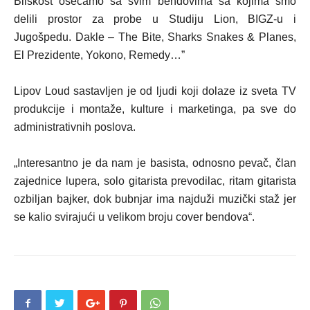
Bliskost osećamo sa svim bendovima sa kojima smo
delili prostor za probe u Studiju Lion, BIGZ-u i
Jugošpedu. Dakle – The Bite, Sharks Snakes & Planes,
El Prezidente, Yokono, Remedy…”
Lipov Loud sastavljen je od ljudi koji dolaze iz sveta TV
produkcije i montaže, kulture i marketinga, pa sve do
administrativnih poslova.
„Interesantno je da nam je basista, odnosno pevač, član
zajednice lupera, solo gitarista prevodilac, ritam gitarista
ozbiljan bajker, dok bubnjar ima najduži muzički staž jer
se kalio svirajući u velikom broju cover bendova“.