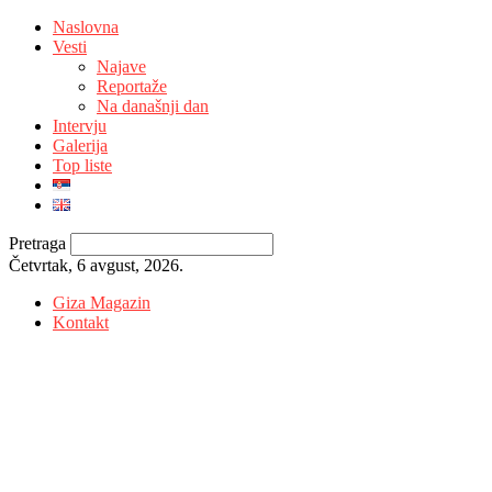
Naslovna
Vesti
Najave
Reportaže
Na današnji dan
Intervju
Galerija
Top liste
Pretraga
Četvrtak, 6 avgust, 2026.
Giza Magazin
Kontakt