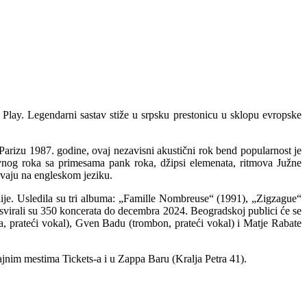
Play. Legendarni sastav stiže u srpsku prestonicu u sklopu evropske
Parizu 1987. godine, ovaj nezavisni akustični rok bend popularnost je
ivnog roka sa primesama pank roka, džipsi elemenata, ritmova Južne
evaju na engleskom jeziku.
nije. Usledila su tri albuma: „Famille Nombreuse“ (1991), „Zigzague“
virali su 350 koncerata do decembra 2024. Beogradskoj publici će se
ba, prateći vokal), Gven Badu (trombon, prateći vokal) i Matje Rabate
ajnim mestima Tickets-a i u Zappa Baru (Kralja Petra 41).