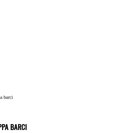
a barci
PPA BARCI