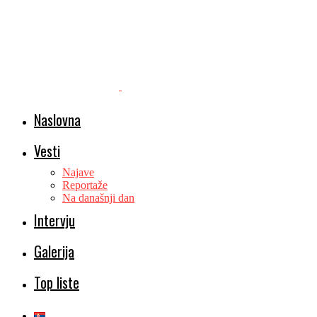
Naslovna
Vesti
Najave
Reportaže
Na današnji dan
Intervju
Galerija
Top liste