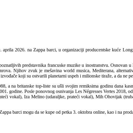
 aprila 2026. na Zappa barci, u organizaciji producentske kuće Long 
epoznatljivih predstavnika francuske muzike u inostranstvu. Osnovan u 
žanrova. Njihov zvuk je mešavina world musica, Mediterana, alternat
đače koji su ostvarili planetarni uspeh i milionske tiraže, a da ne p
8, a na britanske top-liste su ušli svojim remiksima godinu dana kas
001. godine. Posle ponovnog osnivanja Les Négresses Vertes 2018, ods
rateći vokal), Iza Melino (udaraljke, prateći vokal), Mih Ohovijak (tru
 Zappa barci mogu da se kupe od petka 3. oktobra online, kao i na prod