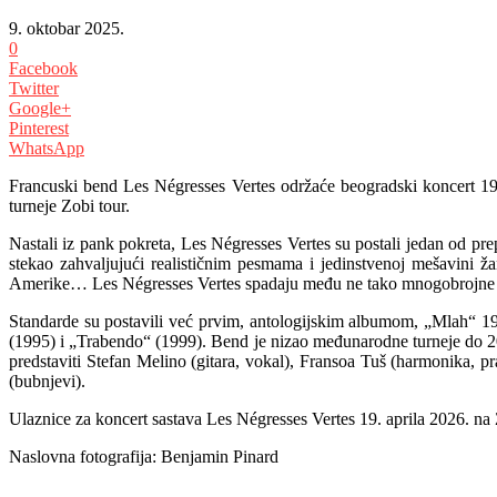
9. oktobar 2025.
0
Facebook
Twitter
Google+
Pinterest
WhatsApp
Francuski bend Les Négresses Vertes održaće beogradski koncert 19.
turneje Zobi tour.
Nastali iz pank pokreta, Les Négresses Vertes su postali jedan od pr
stekao zahvaljujući realističnim pesmama i jedinstvenoj mešavini 
Amerike… Les Négresses Vertes spadaju među ne tako mnogobrojne izvo
Standarde su postavili već prvim, antologijskim albumom, „Mlah“ 198
(1995) i „Trabendo“ (1999). Bend je nizao međunarodne turneje do 2
predstaviti Stefan Melino (gitara, vokal), Fransoa Tuš (harmonika, p
(bubnjevi).
Ulaznice za koncert sastava Les Négresses Vertes 19. aprila 2026. na
Naslovna fotografija: Benjamin Pinard