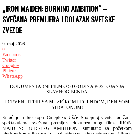
„IRON MAIDEN: BURNING AMBITION“ –
SVEČANA PREMIJERA I DOLAZAK SVETSKE
ZVEZDE
9. maj 2026.
0
Facebook
Twitter
Google+
Pinterest
WhatsApp
DOKUMENTARNI FILM O 50 GODINA POSTOJANJA
SLAVNOG BENDA
I CRVENI TEPIH SA MUZIČKOM LEGENDOM, DENISOM
STRATONOM!
Sinoć je u bioskopu Cineplexx Ušće Shopping Center održana
spektakularna svečana premijera dokumentarnog filma IRON
MAIDEN: BURNING AMBITION, simultano sa početkom
bioskopskog prikazivanja u najvećim svetskim metropolama! Pored