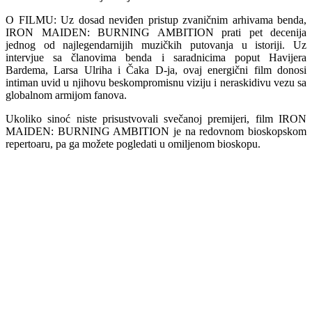
O FILMU: Uz dosad neviđen pristup zvaničnim arhivama benda,
IRON MAIDEN: BURNING AMBITION prati pet decenija
jednog od najlegendarnijih muzičkih putovanja u istoriji. Uz
intervjue sa članovima benda i saradnicima poput Havijera
Bardema, Larsa Ulriha i Čaka D-ja, ovaj energični film donosi
intiman uvid u njihovu beskompromisnu viziju i neraskidivu vezu sa
globalnom armijom fanova.
Ukoliko sinoć niste prisustvovali svečanoj premijeri, film IRON
MAIDEN: BURNING AMBITION je na redovnom bioskopskom
repertoaru, pa ga možete pogledati u omiljenom bioskopu.