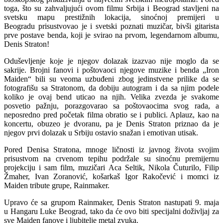
toga, što su zahvaljujući ovom filmu Srbija i Beograd stavljeni na
svetsku mapu prestižnih lokacija, sinoćnoj premijeri u
Beogradu prisustvovao je i svetski poznati muzičar, bivši gitarista
prve postave benda, koji je svirao na prvom, legendarnom albumu,
Denis Straton!
Oduševljenje koje je njegov dolazak izazvao nije moglo da se
sakrije. Brojni fanovi i poštovaoci njegove muzike i benda „Iron
Maiden“ bili su veoma uzbuđeni zbog jedinstvene prilike da se
fotografišu sa Stratonom, da dobiju autogram i da sa njim podele
koliko je ovaj bend uticao na njih. Velika zvezda je svakome
posvetio pažnju, porazgovarao sa poštovaocima svog rada, a
neposredno pred početak filma obratio se i publici. Aplauz, kao na
koncertu, obuzeo je dvoranu, pa je Denis Straton priznao da je
njegov prvi dolazak u Srbiju ostavio snažan i emotivan utisak.
Pored Denisa Stratona, mnoge ličnosti iz javnog života svojim
prisustvom na crvenom tepihu podržale su sinoćnu premijernu
projekciju i sam film, muzičari Aca Seltik, Nikola Čuturilo, Filip
Žmaher, Ivan Zoranović, košarkaš Igor Rakočević i momci iz
Maiden tribute grupe, Rainmaker.
Upravo će sa grupom Rainmaker, Denis Straton nastupati 9. maja
u Hangaru Luke Beograd, tako da će ovo biti specijalni doživljaj za
sve Maiden fanove i ljubitelje metal zvuka.