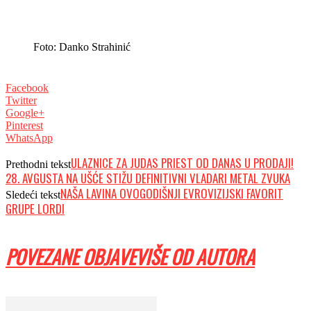
Foto: Danko Strahinić
Facebook
Twitter
Google+
Pinterest
WhatsApp
ULAZNICE ZA JUDAS PRIEST OD DANAS U PRODAJI!
Prethodni tekst
28. AVGUSTA NA UŠĆE STIŽU DEFINITIVNI VLADARI METAL ZVUKA
NAŠA LAVINA OVOGODIŠNJI EVROVIZIJSKI FAVORIT
Sledeći tekst
GRUPE LORDI
POVEZANE OBJAVE
VIŠE OD AUTORA