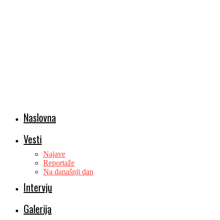
Naslovna
Vesti
Najave
Reportaže
Na današnji dan
Intervju
Galerija