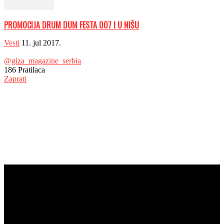
PROMOCIJA DRUM DUM FESTA 007 I U NIŠU
Vesti
11. jul 2017.
@giza_magazine_serbia
186
Pratilaca
Zaprati