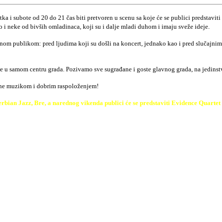
a i subote od 20 do 21 čas biti pretvoren u scenu sa koje će se publici predstavit
 i neke od bivših omladinaca, koji su i dalje mladi duhom i imaju sveže ideje.
nom publikom: pred ljudima koji su došli na koncert, jednako kao i pred slučajni
čerje u samom centru grada. Pozivamo sve sugrađane i goste glavnog grada, na jedin
une muzikom i dobrim raspoloženjem!
 Jazz, Bre, a narednog vikenda publici će se predstaviti Evidence Quartet (26