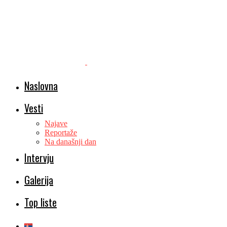
Naslovna
Vesti
Najave
Reportaže
Na današnji dan
Intervju
Galerija
Top liste