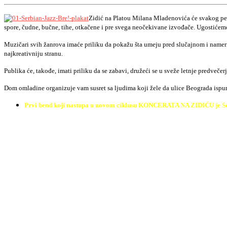
Zidić na Platou Milana Mladenovića će svakog petk
spore, čudne, bučne, tihe, otkačene i pre svega neočekivane izvođače. Ugostićemo
Muzičari svih žanrova imaće priliku da pokažu šta umeju pred slučajnom i namer
najkreativniju stranu.
Publika će, takođe, imati priliku da se zabavi, družeći se u sveže letnje predve
Dom omladine organizuje vam susret sa ljudima koji žele da ulice Beograda isp
Prvi bend koji nastupa u novom ciklusu KONCERATA NA ZIDIĆU je Serbian