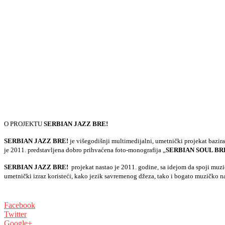
O PROJEKTU
SERBIAN JAZZ BRE!
SERBIAN JAZZ BRE!
je višegodišnji multimedijalni, umetnički projekat bazira
je 2011. predstavljena dobro prihvaćena foto-monografija „
SERBIAN SOUL BR
SERBIAN JAZZ BRE!
projekat nastao je 2011. godine, sa idejom da spoji muzi
umetnički izraz koristeći, kako jezik savremenog džeza, tako i bogato muzičko nas
Facebook
Twitter
Google+