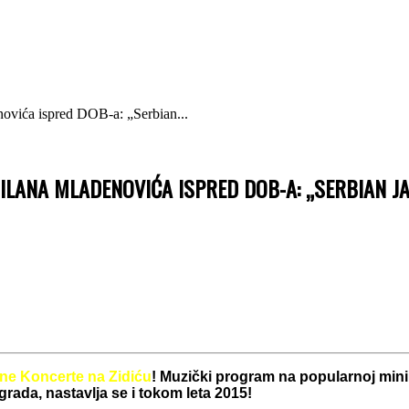
enovića ispred DOB-a: „Serbian...
ILANA MLADENOVIĆA ISPRED DOB-A: „SERBIAN JAZ
ne Koncerte na Zidiću
! Muzički program na popularnoj mini
rada, nastavlja se i tokom leta 2015!