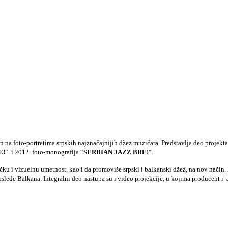
n na foto-portretima srpskih najznačajnijih džez muzičara. Predstavlja deo projekta
E
!
“ i 2012. foto-monografija “
SERBIAN JAZZ BRE
!
“.
čku i vizuelnu umetnost, kao i da promoviše srpski i balkanski džez, na nov način.
leđe Balkana. Integralni deo nastupa su i video projekcije, u kojima producent i a