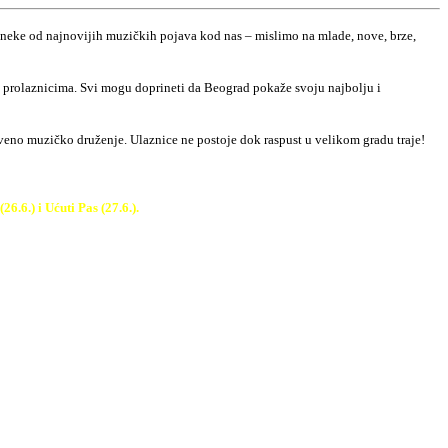
i neke od najnovijih muzičkih pojava kod nas – mislimo na mlade, nove, brze,
m prolaznicima. Svi mogu doprineti da Beograd pokaže svoju najbolju i
stveno muzičko druženje. Ulaznice ne postoje dok raspust u velikom gradu traje!
.6.) i Ućuti Pas (27.6.).