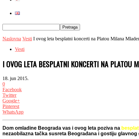
Naslovna
Vesti
I ovog leta besplatni koncerti na Platou Milana Mlad
Vesti
I OVOG LETA BESPLATNI KONCERTI NA PLATOU M
18. jun 2015.
0
Facebook
Twitter
Google+
Pinterest
WhatsApp
Dom omladine Beograda vas i ovog leta poziva na
besplat
nezaobilazna tačka susreta Beograđana i gostiju glavnog g