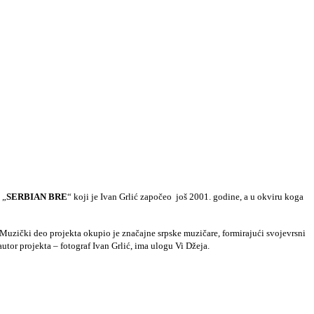
 „
SERBIAN BRE
“ koji je Ivan Grlić započeo još 2001. godine, a u okviru koga
 Muzički deo projekta okupio je značajne srpske muzičare, formirajući svojevrsni
utor projekta – fotograf Ivan Grlić, ima ulogu Vi Džeja.