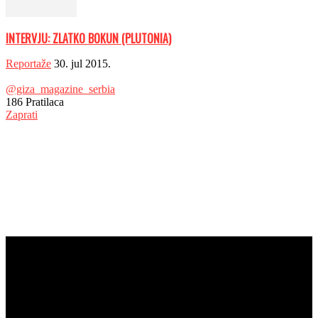
INTERVJU: ZLATKO BOKUN (PLUTONIA)
Reportaže
30. jul 2015.
@giza_magazine_serbia
186
Pratilaca
Zaprati