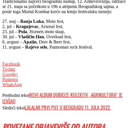
Tradicionalno najveći beogradski nastup, 12. Antievrovizija, održaće
se 21. maja sa početkom u 19h u atrijumu Beogradskog sajma, a
posle toga Mortal Kombat kreće na letnju festivalsku turneju:
27. maj –
Banja Luka
, Moto fest,
2. jul –
Kragujevac
, Arsenal fest,
23. jul –
Pula
, Hornets moto skup,
30. jul –
Vladičin Han
, Overload fest,
6. avgust –
Apatin
, Deer & Beer fest,
11. avgust –
Rajevo selo
, Pannonian rock festival.
Facebook
Twitter
Google+
Pinterest
WhatsApp
NOVI ALBUM DUBIOZE KOLEKTIV „AGRIKULTURA“ JE
Prethodni tekst
IZAŠAO
LALALAR PRVI PUT U BEOGRADU 11. JULA 2022.
Sledeći tekst
POVEZANE OBJAVE
VIŠE OD AUTORA