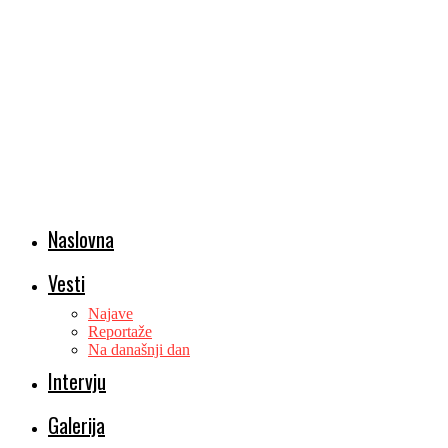
Naslovna
Vesti
Najave
Reportaže
Na današnji dan
Intervju
Galerija