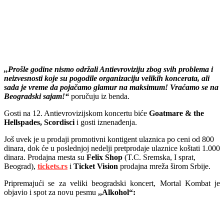
,,Prošle godine nismo održali Antievroviziju zbog svih problema i
neizvesnosti koje su pogodile organizaciju velikih koncerata, ali
sada je vreme da pojačamo glamur na maksimum! Vraćamo se na
Beogradski sajam!“
poručuju iz benda.
Gosti na 12. Antievrovizijskom koncertu biće
Goatmare & the
Hellspades, Scordisci
i gosti iznenađenja.
Još uvek je u prodaji promotivni kontigent ulaznica po ceni od 800
dinara, dok će u poslednjoj nedelji pretprodaje ulaznice koštati 1.000
dinara. Prodajna mesta su
Felix Shop
(T.C. Sremska, I sprat,
Beograd),
tickets.rs
i
Ticket Vision
prodajna mreža širom Srbije.
Pripremajući se za veliki beogradski koncert, Mortal Kombat je
objavio i spot za novu pesmu
,,Alkohol“: